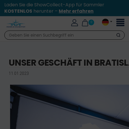
Laden Sie die ShowCollect-App für Sammler
KOSTENLOS
herunter –
Mehr erfahren
Toggl
0
naviga
Suche
UNSER GESCHÄFT IN BRATIS
11.01.2023