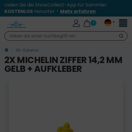
Laden Sie die ShowCollect-App für Sammler
KOSTENLOS
herunter –
Mehr erfahren
Toggl
0
naviga
Suche
3D-Zubehör
2X MICHELIN ZIFFER 14,2 MM
GELB + AUFKLEBER