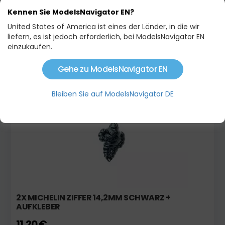
Kennen Sie ModelsNavigator EN?
United States of America ist eines der Länder, in die wir
liefern, es ist jedoch erforderlich, bei ModelsNavigator EN
MICHELIN ZAHL 10,2 MM - SCHWARZ
einzukaufen.
5,80 €
Gehe zu ModelsNavigator EN
Bleiben Sie auf ModelsNavigator DE
Auf Lager
Neu!
2X MICHELIN ZIFFER 14,2MM SCHWARZ +
AUFKLEBER
11,20 €