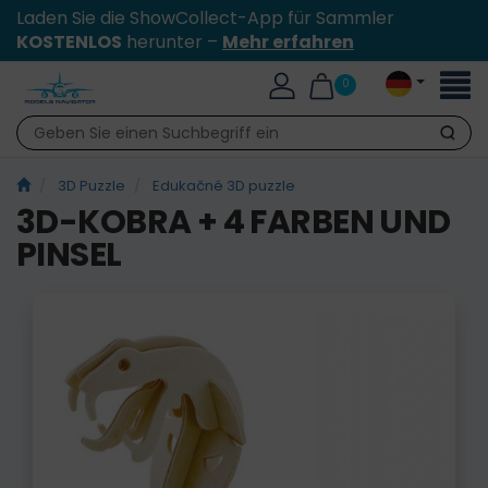
Laden Sie die ShowCollect-App für Sammler
KOSTENLOS
herunter –
Mehr erfahren
Toggl
0
naviga
Suche
3D Puzzle
Edukačné 3D puzzle
3D-KOBRA + 4 FARBEN UND
PINSEL