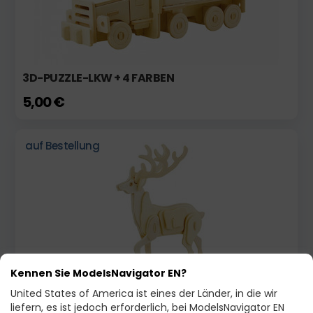
3D-PUZZLE-LKW + 4 FARBEN
5,00 €
auf Bestellung
Kennen Sie ModelsNavigator EN?
3D DEER NATUR + 4 FARBEN UND PINSEL
United States of America ist eines der Länder, in die wir
liefern, es ist jedoch erforderlich, bei ModelsNavigator EN
3,45 €