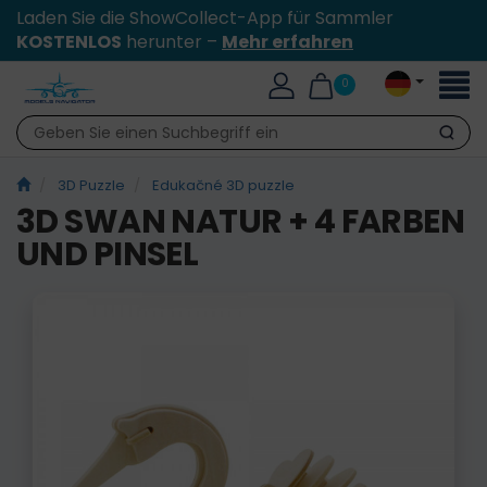
Laden Sie die ShowCollect-App für Sammler
KOSTENLOS
herunter –
Mehr erfahren
Toggl
0
naviga
Suche
3D Puzzle
Edukačné 3D puzzle
3D SWAN NATUR + 4 FARBEN
UND PINSEL