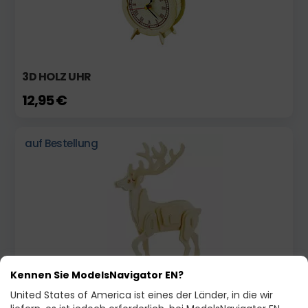
3D HOLZ UHR
12,95 €
auf Bestellung
Kennen Sie ModelsNavigator EN?
3D DEER NATUR + 4 FARBEN UND PINSEL
United States of America ist eines der Länder, in die wir
3,45 €