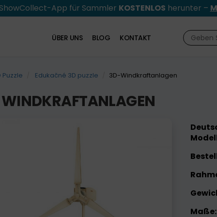
e ShowCollect-App für Sammler
KOSTENLOS
herunter –
M
ÜBER UNS
BLOG
KONTAKT
 Puzzle
Edukačné 3D puzzle
3D-Windkraftanlagen
-WINDKRAFTANLAGEN
Deutsc
Modell
Bestel
Rahme
Gewic
Maße: