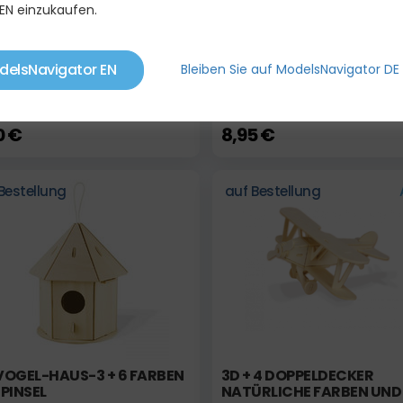
EN einzukaufen.
delsNavigator EN
Bleiben Sie auf ModelsNavigator DE
UZZLE-LKW + 4 FARBEN
3D-VOGELHAUS, 2 + 6 FA
UND PINSEL
0 €
8,95 €
Bestellung
auf Bestellung
VOGEL-HAUS-3 + 6 FARBEN
3D + 4 DOPPELDECKER
PINSEL
NATÜRLICHE FARBEN UND