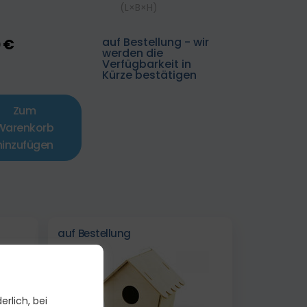
(L×B×H)
auf Bestellung - wir
0 €
werden die
Verfügbarkeit in
Kürze bestätigen
Zum
Warenkorb
hinzufügen
auf Bestellung
erlich, bei