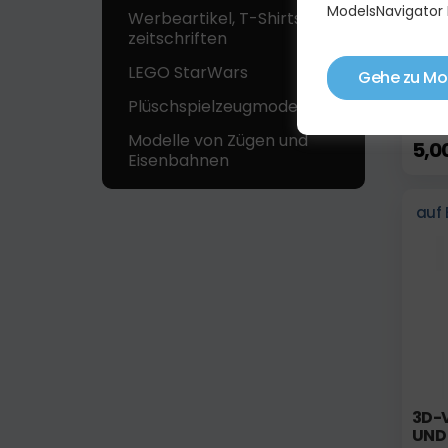
ModelsNavigator 
Werbeartikel, T-Shirts,
zeitschriften
LEGO StarWars
Gehe zu Mo
3D-P
Plüschspielzeugmodelle
Modelle von Zügen und
5,0
Eisenbahnen
auf 
3D-
UND 