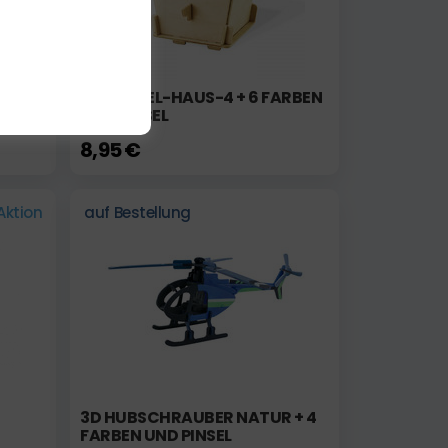
RBEN
3D-VOGEL-HAUS-4 + 6 FARBEN
UND PINSEL
8,95 €
Aktion
auf Bestellung
3D HUBSCHRAUBER NATUR + 4
FARBEN UND PINSEL