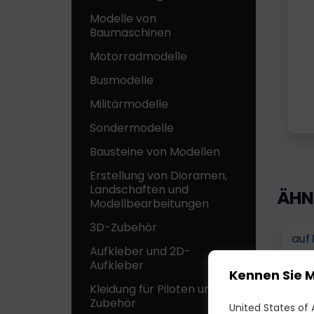
Modelle von
Baumaschinen
Motorradmodelle
Busmodelle
Militärmodelle
Sondermodelle
Bausteine ​​von Modellen
Erstellung von Dioramen,
Landschaften und
ÄHN
Modellbearbeitungen
3D-Zubehör
auf 
Aufkleber und 2D-
Aufkleber
Kennen Sie 
Kleidung für Piloten und
Zubehör
United States of A