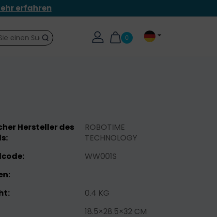
ehr erfahren
0
Suche
her Hersteller des
ROBOTIME
s:
TECHNOLOGY
lcode:
WW001S
n:
ht:
0.4 KG
18.5×28.5×32 CM