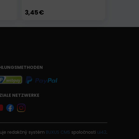
3,45 €
HLUNGSMETHODEN
ZIALE NETZWERKE
uje
redakčný systém
BUXUS
CMS
spoločnosti
ui42
.