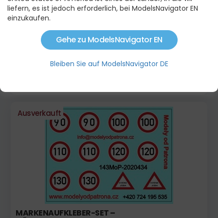
liefern, es ist jedoch erforderlich, bei ModelsNavigator EN
einzukaufen.
Gehe zu ModelsNavigator EN
KRAMPE SCHMUTZFÄNGERAUFKLEBER AUF
Bleiben Sie auf ModelsNavigator DE
SCHWARZ MATT FOLIE, VORGESTANZT
8,80 €
Ausverkauft
MARKENAUFKLEBER-SET –