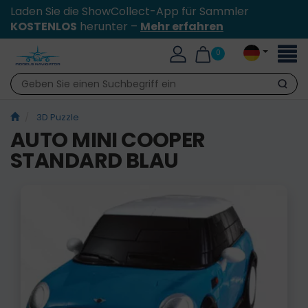
Laden Sie die ShowCollect-App für Sammler
KOSTENLOS
herunter –
Mehr erfahren
Toggl
0
naviga
Suche
3D Puzzle
AUTO MINI COOPER
STANDARD BLAU