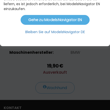
Rahmen:
1:32
liefern, es ist jedoch erforderlich, bei ModelsNavigator EN
einzukaufen.
Material:
KUNSTSTOFF
EAN:
4893351570706
Gehe zu ModelsNavigator EN
Gewicht:
0.2 KG
Bleiben Sie auf ModelsNavigator DE
Maße:
12×6×5 CM
(L×B×H)
Maschinenhersteller:
BMW
19,90 €
Ausverkauft
Wachhund
KONTAKT