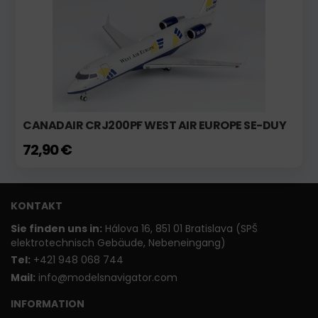
CANADAIR CRJ200PF WEST AIR EUROPE SE-DUY
72,90 €
KONTAKT
Sie finden uns in:
Hálova 16, 851 01 Bratislava (SPŠ
elektrotechnisch Gebäude, Nebeneingang)
T
el:
+421 948 068 744
Mail:
info@modelsnavigator.com
INFORMATION