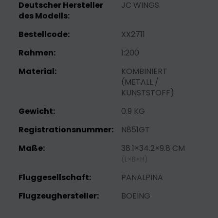
Deutscher Hersteller
JC WINGS
des Modells:
Bestellcode:
XX2711
Rahmen:
1:200
Material:
KOMBINIERT
(METALL /
KUNSTSTOFF)
Gewicht:
0.9 KG
Registrationsnummer:
N851GT
Maße:
38.1×34.2×9.8 CM
(L×B×H)
Fluggesellschaft:
PANALPINA
Flugzeughersteller:
BOEING