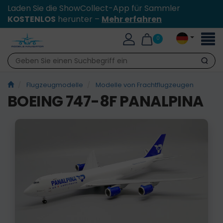
Laden Sie die ShowCollect-App für Sammler
KOSTENLOS
herunter –
Mehr erfahren
Toggl
0
naviga
Suche
Flugzeugmodelle
Modelle von Frachtflugzeugen
BOEING 747-8F PANALPINA