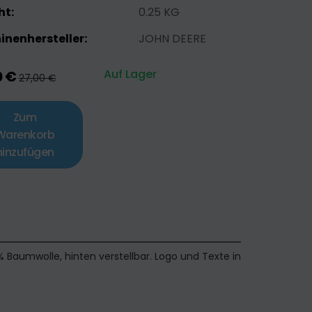
ht:
0.25 KG
nenhersteller:
JOHN DEERE
Auf Lager
0 €
27,00 €
Zum
Warenkorb
hinzufügen
Baumwolle, hinten verstellbar. Logo und Texte in