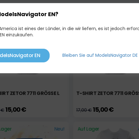
LICHE PRODUKTE
ModelsNavigator EN?
merica ist eines der Länder, in die wir liefern, es ist jedoch erford
Lager
Aktion
Auf Lager
EN einzukaufen.
delsNavigator EN
Bleiben Sie auf ModelsNavigator DE
IRT ZETOR 7711 GRÖSSE L
T-SHIRT ZETOR 7711 GRÖS
15,00 €
15,00 €
 €
17,00 €
Lager
Neu!
Auf Lager