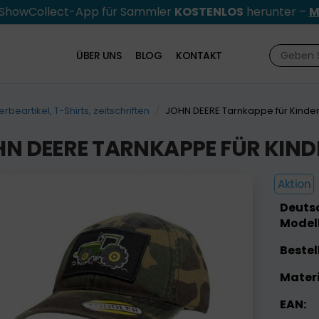
e ShowCollect-App für Sammler
KOSTENLOS
herunter –
M
ÜBER UNS
BLOG
KONTAKT
rbeartikel, T-Shirts, zeitschriften
JOHN DEERE Tarnkappe für Kinde
N DEERE TARNKAPPE FÜR KIND
Aktion
Deutsc
Modell
Bestel
Materi
EAN: