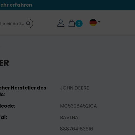
ehr erfahren
0
Suche
r
ER
her Hersteller des
JOHN DEERE
s:
lcode:
MC53084521CA
al:
BAVLNA
888764183616