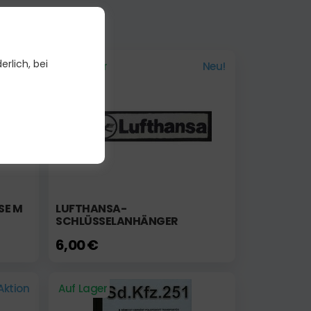
erlich, bei
Aktion
Auf Lager
Neu!
SE M
LUFTHANSA-
SCHLÜSSELANHÄNGER
6,00 €
Aktion
Auf Lager