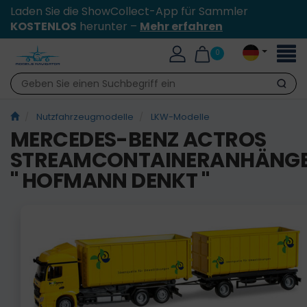
Laden Sie die ShowCollect-App für Sammler
KOSTENLOS
herunter –
Mehr erfahren
Toggl
0
naviga
Suche
Nutzfahrzeugmodelle
LKW-Modelle
MERCEDES-BENZ ACTROS
STREAMCONTAINERANHÄNG
" HOFMANN DENKT "