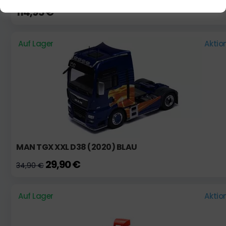
114,95 €
Auf Lager
Aktio
MAN TGX XXL D38 (2020) BLAU
29,90 €
34,90 €
Auf Lager
Aktio