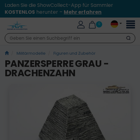
Laden Sie die ShowCollect-App für Sammler
KOSTENLOS
herunter –
Mehr erfahren
Toggl
0
naviga
Suche
Militärmodelle
Figuren und Zubehör
PANZERSPERRE GRAU -
DRACHENZAHN