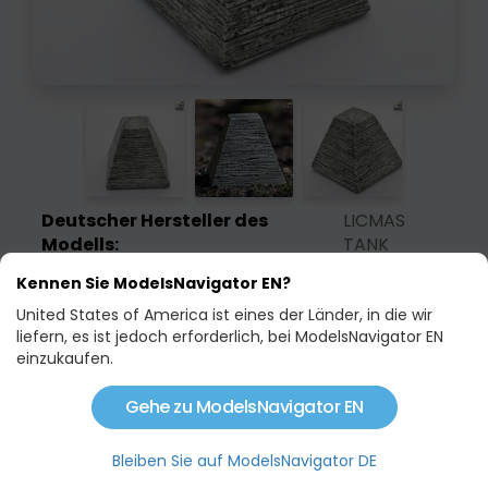
Deutscher Hersteller des
LICMAS
Modells:
TANK
Kennen Sie ModelsNavigator EN?
Bestellcode:
P2577
United States of America ist eines der Länder, in die wir
Rahmen:
1:16
liefern, es ist jedoch erforderlich, bei ModelsNavigator EN
einzukaufen.
Material:
RESIN -
HARZ
Gehe zu ModelsNavigator EN
6,50 €
12,00 €
Bleiben Sie auf ModelsNavigator DE
Auf Lager