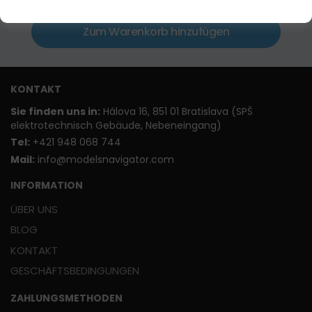
Zum Warenkorb hinzufügen
KONTAKT
Sie finden uns in:
Hálova 16, 851 01 Bratislava (SPŠ
elektrotechnisch Gebäude, Nebeneingang)
T
el:
+421 948 068 744
Mail:
info@modelsnavigator.com
INFORMATION
ÜBER UNS
BLOG
KONTAKT
GESCHÄFTSBEDINGUNGEN
ZAHLUNGSMETHODEN