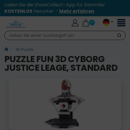
Laden Sie die ShowCollect-App für Sammler
KOSTENLOS
herunter –
Mehr erfahren
Toggl
0
naviga
Suche
3D Puzzle
PUZZLE FUN 3D CYBORG
JUSTICE LEAGE, STANDARD