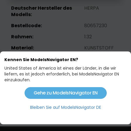
Deutscher Hersteller des
HERPA
Modells:
Bestellcode:
80657230
Rahmen:
1:32
Material:
KUNSTSTOFF
EAN:
4893351572304
Kennen Sie ModelsNavigator EN?
United States of America ist eines der Länder, in die wir
Gewicht:
0.3 KG
liefern, es ist jedoch erforderlich, bei ModelsNavigator EN
einzukaufen.
27,90 €
Gehe zu ModelsNavigator EN
Ausverkauft
Bleiben Sie auf ModelsNavigator DE
Wachhund