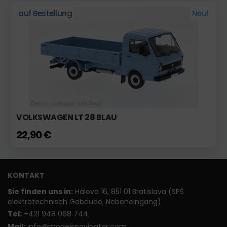
auf Bestellung
Neu!
VOLKSWAGEN LT 28 BLAU
22,90 €
KONTAKT
Sie finden uns in:
Hálova 16, 851 01 Bratislava (SPŠ
elektrotechnisch Gebäude, Nebeneingang)
T
el:
+421 948 068 744
Mail:
info@modelsnavigator.com