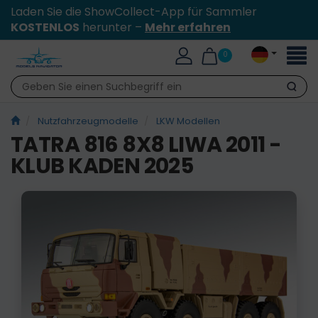
Laden Sie die ShowCollect-App für Sammler
KOSTENLOS
herunter –
Mehr erfahren
Toggl
0
naviga
Suche
Nutzfahrzeugmodelle
LKW Modellen
TATRA 816 8X8 LIWA 2011 -
KLUB KADEN 2025