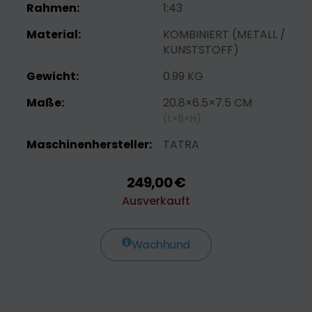
Rahmen:
1:43
Material:
KOMBINIERT (METALL /
KUNSTSTOFF)
Gewicht:
0.99 KG
Maße:
20.8×6.5×7.5 CM
(L×B×H)
Maschinenhersteller:
TATRA
249,00 €
Ausverkauft
Wachhund