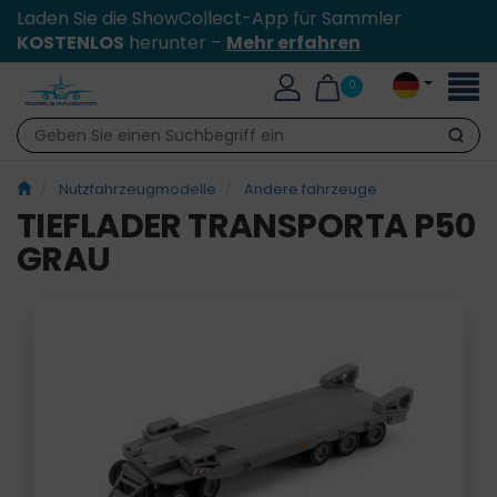
Laden Sie die ShowCollect-App für Sammler
KOSTENLOS
herunter –
Mehr erfahren
Toggl
0
naviga
Suche
Nutzfahrzeugmodelle
Andere fahrzeuge
TIEFLADER TRANSPORTA P50
GRAU