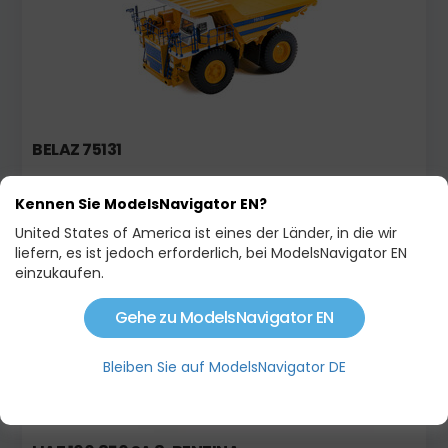
BELAZ 75131
301,00 €
Kennen Sie ModelsNavigator EN?
United States of America ist eines der Länder, in die wir
Auf Lager
Aktion
liefern, es ist jedoch erforderlich, bei ModelsNavigator EN
einzukaufen.
Gehe zu ModelsNavigator EN
Bleiben Sie auf ModelsNavigator DE