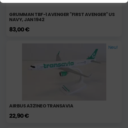
GRUMMAN TBF-1 AVENGER "FIRST AVENGER" US
NAVY, JAN 1942
83,00 €
Neu!
AIRBUS A321NEO TRANSAVIA
22,90 €