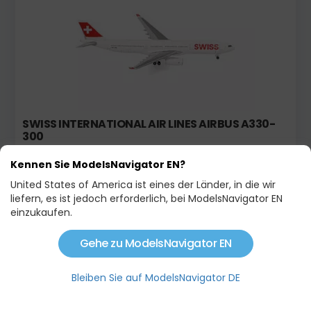
SWISS INTERNATIONAL AIR LINES AIRBUS A330-
300
44,95 €
Kennen Sie ModelsNavigator EN?
United States of America ist eines der Länder, in die wir
liefern, es ist jedoch erforderlich, bei ModelsNavigator EN
Neu!
einzukaufen.
Gehe zu ModelsNavigator EN
Bleiben Sie auf ModelsNavigator DE