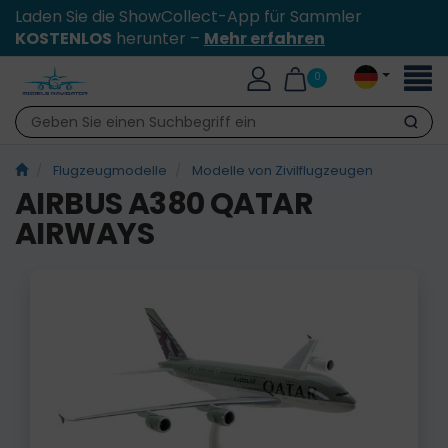
Laden Sie die ShowCollect-App für Sammler
KOSTENLOS
herunter –
Mehr erfahren
Toggl
0
naviga
Suche
Flugzeugmodelle
Modelle von Zivilflugzeugen
AIRBUS A380 QATAR
AIRWAYS