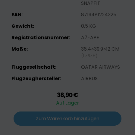
SNAPFIT
EAN:
8719481224325
Gewicht:
0.5 KG
Registrationsnummer:
A7-APE
Maße:
36.4×39.9×12 CM
(L×B×H)
Fluggesellschaft:
QATAR AIRWAYS
Flugzeughersteller:
AIRBUS
38,90 €
Auf Lager
Zum Warenkorb hinzufügen