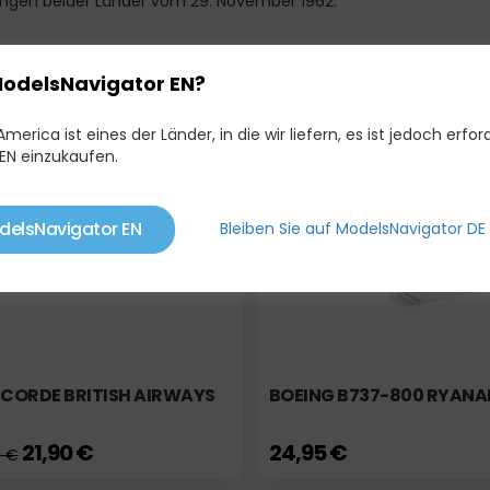
ngen beider Länder vom 29. November 1962.
ModelsNavigator EN?
LICHE PRODUKTE
merica ist eines der Länder, in die wir liefern, es ist jedoch erford
EN einzukaufen.
Bestellung
Aktion
Auf Lager
Bes
delsNavigator EN
Bleiben Sie auf ModelsNavigator DE
CORDE BRITISH AIRWAYS
BOEING B737-800 RYANAI
21,90 €
24,95 €
0 €