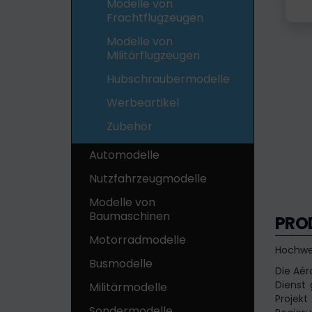
Modelle von
Frachtflugzeugen
Modelle von
Militärflugzeugen
Hubschraubermodelle
Werbeartikel
Zubehör
Automodelle
Nutzfahrzeugmodelle
Modelle von
Baumaschinen
PRO
Motorradmodelle
Hochwer
Busmodelle
Die Aér
Dienst
Militärmodelle
Projek
Sondermodelle