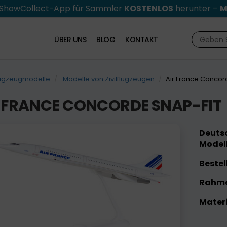
e ShowCollect-App für Sammler
KOSTENLOS
herunter –
M
ÜBER UNS
BLOG
KONTAKT
ugzeugmodelle
Modelle von Zivilflugzeugen
Air France Concord
 FRANCE CONCORDE SNAP-FIT
Deutsc
Modell
Bestel
Rahme
Materi