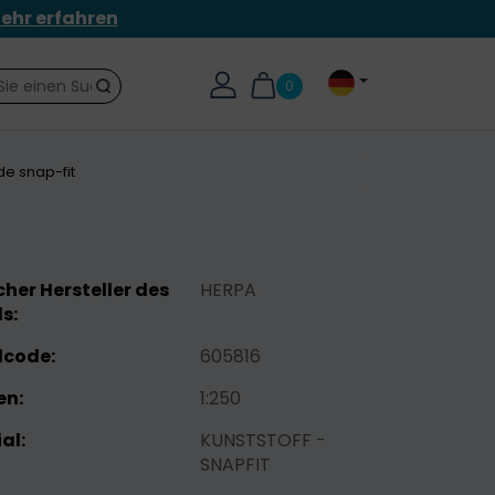
ehr erfahren
0
Suche
e snap-fit
her Hersteller des
HERPA
s:
lcode:
605816
n:
1:250
al:
KUNSTSTOFF -
SNAPFIT