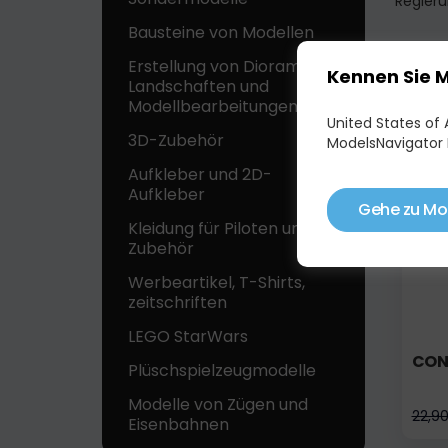
Regieru
Bausteine ​​von Modellen
Erstellung von Dioramen,
Kennen Sie 
Landschaften und
ÄHN
Modellbearbeitungen
United States of A
3D-Zubehör
ModelsNavigator 
auf 
Aufkleber und 2D-
Aufkleber
Gehe zu Mo
Kleidung für Piloten und
Zubehör
Werbeartikel, T-Shirts,
zeitschriften
LEGO StarWars
CON
Plüschspielzeugmodelle
Modelle von Zügen und
22,9
Eisenbahnen