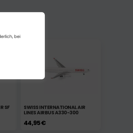
erlich, bei
tseller
R SF
SWISS INTERNATIONAL AIR
LINES AIRBUS A330-300
44,95 €