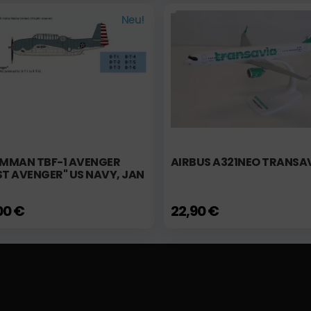
Neu!
MMAN TBF-1 AVENGER
AIRBUS A321NEO TRANSA
ST AVENGER" US NAVY, JAN
00 €
22,90 €