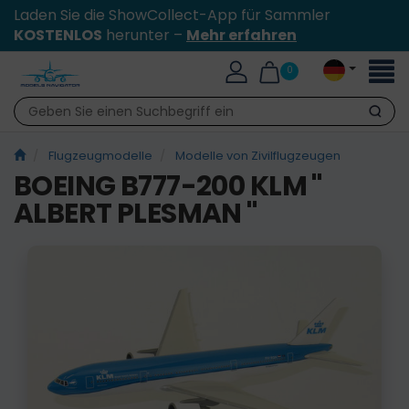
Laden Sie die ShowCollect-App für Sammler
KOSTENLOS
herunter –
Mehr erfahren
Toggl
0
naviga
Suche
Flugzeugmodelle
Modelle von Zivilflugzeugen
BOEING B777-200 KLM "
ALBERT PLESMAN "