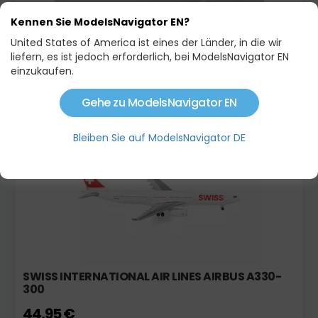
Kennen Sie ModelsNavigator EN?
United States of America ist eines der Länder, in die wir
liefern, es ist jedoch erforderlich, bei ModelsNavigator EN
AIRBUS A321NEO TRANSAVIA
einzukaufen.
22,90 €
Gehe zu ModelsNavigator EN
Bleiben Sie auf ModelsNavigator DE
SWISS INTERNATIONAL AIR LINES AIRBUS A330-
300
44,95 €