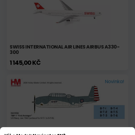
SWISS INTERNATIONAL AIR LINES AIRBUS A330-
300
1 145,00 KČ
Novinka!