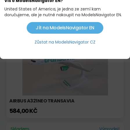
Víš o ModelsNavigator EN?
GRUMMAN TBF-1 AVENGER "FIRST AVENGER" US
United States of America, je jedna ze zemí kam
NAVY, JAN 1942
doručujeme, ale je nutné nakoupit na ModelsNavigator EN.
2 117,00 KČ
Jít na ModelsNavigator EN
Novinka!
Zůstat na ModelsNavigator CZ
AIRBUS A321NEO TRANSAVIA
584,00 KČ
Skladem
Výprodej!