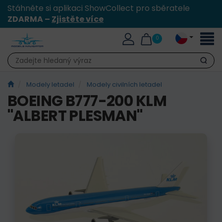
Stáhněte si aplikaci ShowCollect pro sběratele
ZDARMA –
Zjistěte více
Přepn
0
naviga
Hledat
Modely letadel
Modely civilních letadel
BOEING B777-200 KLM
"ALBERT PLESMAN"