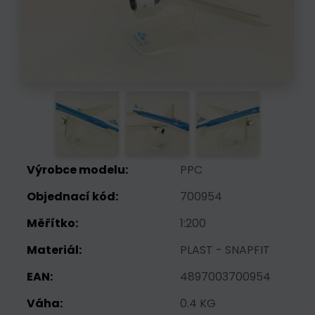
Výrobce modelu:
PPC
Objednací kód:
700954
Měřítko:
1:200
Materiál:
PLAST - SNAPFIT
EAN:
4897003700954
Váha:
0.4 KG