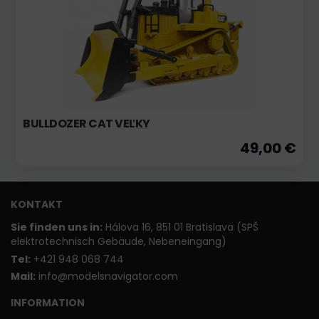
BULLDOZER CAT VEĽKY
49,00 €
KONTAKT
Sie finden uns in:
Hálova 16, 851 01 Bratislava (SPŠ
elektrotechnisch Gebäude, Nebeneingang)
T
el:
+421 948 068 744
Mail:
info@modelsnavigator.com
INFORMATION