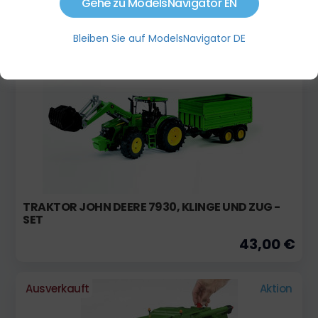
Gehe zu ModelsNavigator EN
22,00 €
Bleiben Sie auf ModelsNavigator DE
Ausverkauft
TRAKTOR JOHN DEERE 7930, KLINGE UND ZUG -
SET
43,00 €
Ausverkauft
Aktion