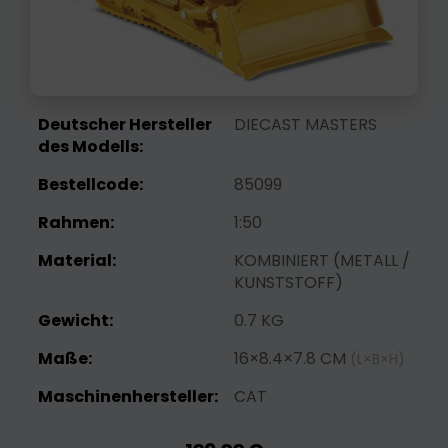
Deutscher Hersteller
DIECAST MASTERS
des Modells:
Bestellcode:
85099
Rahmen:
1:50
Material:
KOMBINIERT (METALL /
KUNSTSTOFF)
Gewicht:
0.7 KG
Maße:
16×8.4×7.8 CM
(L×B×H)
Maschinenhersteller:
CAT