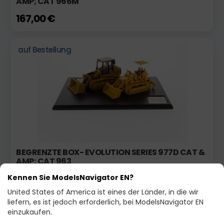
AMP; CAT 966M
167,00 €
auf Bestellung
BEGRENZTE BOX- EVOLUTION SERIES 977D CAT &
AMP; CAT 963
176,00 €
Kennen Sie ModelsNavigator EN?
United States of America ist eines der Länder, in die wir
liefern, es ist jedoch erforderlich, bei ModelsNavigator EN
Auf Lager
Neu!
einzukaufen.