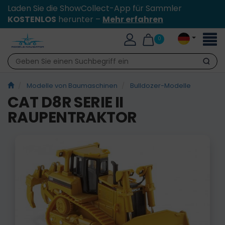
Laden Sie die ShowCollect-App für Sammler
KOSTENLOS
herunter –
Mehr erfahren
Toggl
0
naviga
Suche
Modelle von Baumaschinen
Bulldozer-Modelle
CAT D8R SERIE II
RAUPENTRAKTOR