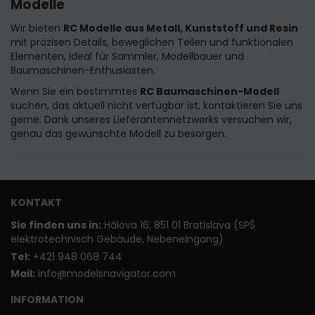
Modelle
Wir bieten
RC Modelle aus Metall, Kunststoff und Resin
mit präzisen Details, beweglichen Teilen und funktionalen
Elementen, ideal für Sammler, Modellbauer und
Baumaschinen-Enthusiasten.
Wenn Sie ein bestimmtes
RC Baumaschinen-Modell
suchen, das aktuell nicht verfügbar ist, kontaktieren Sie uns
gerne. Dank unseres Lieferantennetzwerks versuchen wir,
genau das gewünschte Modell zu besorgen.
KONTAKT
Sie finden uns in:
Hálova 16, 851 01 Bratislava (SPŠ
elektrotechnisch Gebäude, Nebeneingang)
T
el:
+421 948 068 744
Mail:
info@modelsnavigator.com
INFORMATION