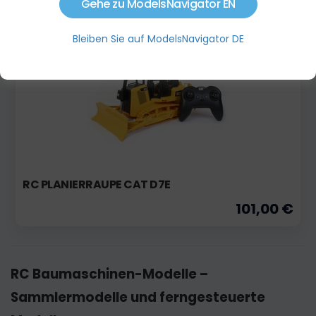
Gehe zu ModelsNavigator EN
Bleiben Sie auf ModelsNavigator DE
Vorbestellung
Aktion
RC PLANIERRAUPE CAT D7E
101,00 €
RC Baumaschinen-Modelle –
Sammlermodelle und ferngesteuerte