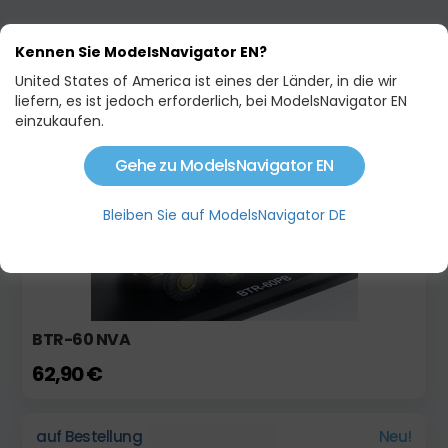
Kennen Sie ModelsNavigator EN?
ÄHNLICHE PRODUKTE
United States of America ist eines der Länder, in die wir
liefern, es ist jedoch erforderlich, bei ModelsNavigator EN
einzukaufen.
auf Bestellung
Gehe zu ModelsNavigator EN
Bleiben Sie auf ModelsNavigator DE
BTR-60 NVA
62,90 €
auf Bestellung
Neu!