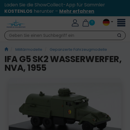
Laden Sie die ShowCollect-App für Sammler
KOSTENLOS
herunter –
Mehr erfahren
Toggl
0
naviga
Suche
Militärmodelle
Gepanzerte Fahrzeugmodelle
IFA G5 SK2 WASSERWERFER,
NVA, 1955