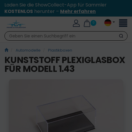
Laden Sie die ShowCollect-App für Sammler
KOSTENLOS
herunter –
Mehr erfahren
Toggl
0
naviga
Suche
Automodelle
Plastikboxen
KUNSTSTOFF PLEXIGLASBOX
FÜR MODELL 1.43