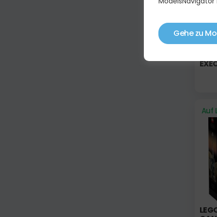
ModelsNavigator 
Gehe zu Mo
LEG
SUP
EXE
Auf 
LEGO