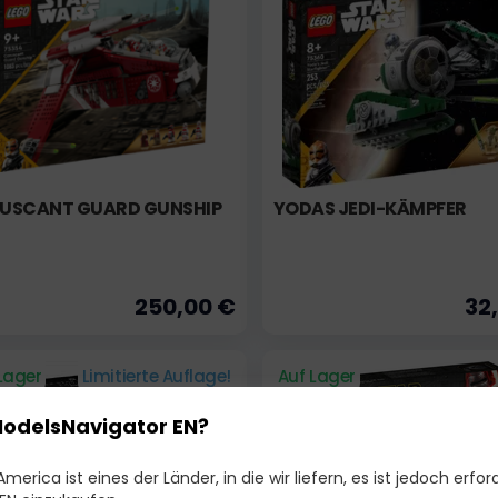
USCANT GUARD GUNSHIP
YODAS JEDI-KÄMPFER
250,00 €
32
Lager
Limitierte Auflage!
Auf Lager
ModelsNavigator EN?
merica ist eines der Länder, in die wir liefern, es ist jedoch erford