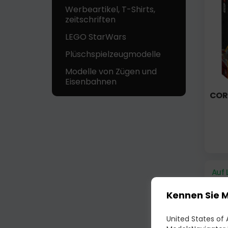
Werbeartikel, T-Shirts,
zeitschriften
LEGO StarWars
Plüschspielzeugmodelle
Modelle von Zügen und
Eisenbahnen
COR
Auf 
Kennen Sie 
United States of A