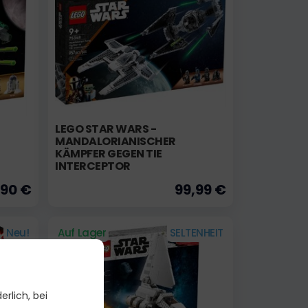
LEGO STAR WARS -
MANDALORIANISCHER
KÄMPFER GEGEN TIE
INTERCEPTOR
,90 €
99,99 €
Neu!
Auf Lager
SELTENHEIT
erlich, bei