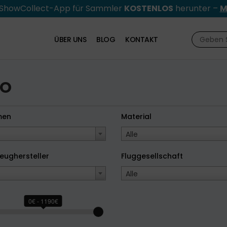
e ShowCollect-App für Sammler
KOSTENLOS
herunter –
M
ÜBER UNS
BLOG
KONTAKT
GO
men
Material
Alle
eughersteller
Fluggesellschaft
Alle
0€ - 1190€