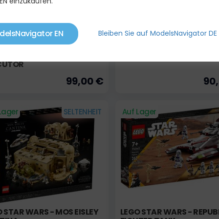
EN einzukaufen.
delsNavigator EN
Bleiben Sie auf ModelsNavigator DE
O STAR WARS - HVIEZDNY
SITH TIE FIGHTER
ERDEŠTRUKTOR -
CUTOR
99,00 €
90
Lager
SELTENHEIT
Auf Lager
 STAR WARS - MOS EISLEY
LEGO STAR WARS - REPUB