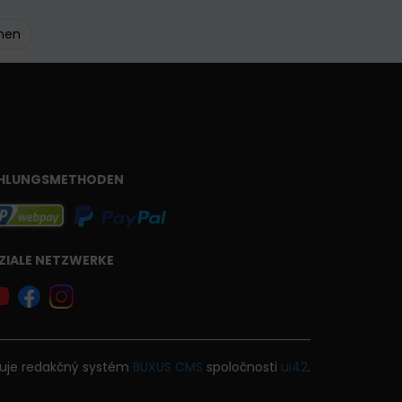
ehen
HLUNGSMETHODEN
ZIALE NETZWERKE
uje
redakčný systém
BUXUS
CMS
spoločnosti
ui42
.