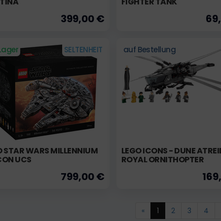
TINA
FIGHTER TANK
399,00 €
69
Lager
SELTENHEIT
auf Bestellung
O STAR WARS MILLENNIUM
LEGO ICONS - DUNE ATREI
CON UCS
ROYAL ORNITHOPTER
799,00 €
169
«
1
2
3
4