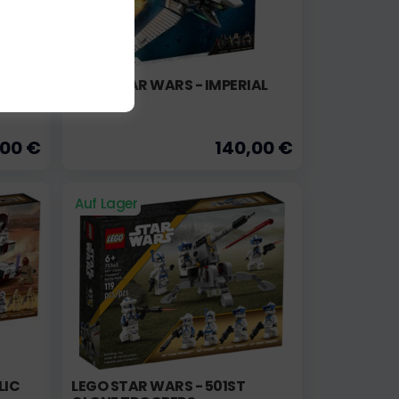
LEGO STAR WARS - IMPERIAL
SHUTTLE
,00 €
140,00 €
Auf Lager
LIC
LEGO STAR WARS - 501ST