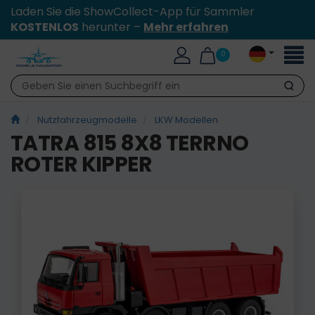
Laden Sie die ShowCollect-App für Sammler
KOSTENLOS
herunter –
Mehr erfahren
Toggl
0
naviga
Suche
Nutzfahrzeugmodelle
LKW Modellen
TATRA 815 8X8 TERRNO
ROTER KIPPER