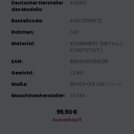
Deutscher Hersteller
KADEN
des Modells:
Bestellcode:
KAD70000172
Rahmen:
1:43
Material:
KOMBINIERT (METALL /
KUNSTSTOFF)
EAN:
8594000389026
Gewicht:
1.2 KG
Maße:
20×6.5×9.8 CM
(L×B×H)
Maschinenhersteller:
TATRA
99,90 €
Ausverkauft