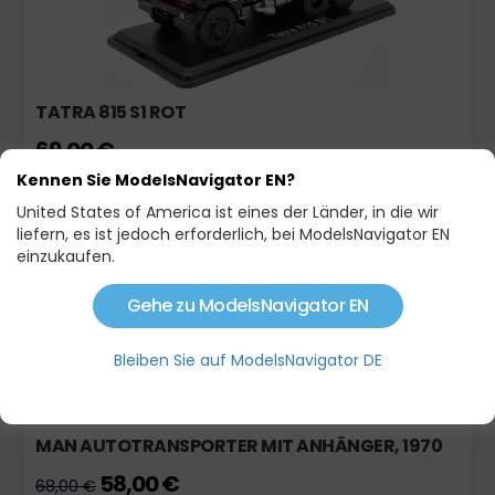
TATRA 815 S1 ROT
69,00 €
Kennen Sie ModelsNavigator EN?
United States of America ist eines der Länder, in die wir
Auf Lager
Aktion
liefern, es ist jedoch erforderlich, bei ModelsNavigator EN
einzukaufen.
Gehe zu ModelsNavigator EN
Bleiben Sie auf ModelsNavigator DE
MAN AUTOTRANSPORTER MIT ANHÄNGER, 1970
58,00 €
68,00 €