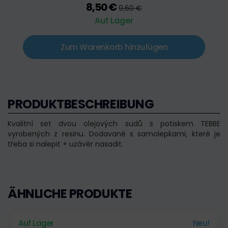
8,50 €
9,60 €
Auf Lager
Zum Warenkorb hinzufügen
PRODUKTBESCHREIBUNG
Kvalitní set dvou olejových sudů s potiskem TEBBE
vyrobených z resinu. Dodavaně s samolepkami, které je
třeba si nalepit + uzávěr nasadit.
ÄHNLICHE PRODUKTE
Auf Lager
Neu!