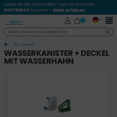
Laden Sie die ShowCollect-App für Sammler
KOSTENLOS
herunter –
Mehr erfahren
Toggl
0
naviga
Suche
3D-Zubehör
WASSERKANISTER + DECKEL
MIT WASSERHAHN