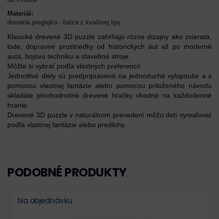
Materiál:
drevená preglejka - balza z kvalitnej lipy
Klasické drevené 3D puzzle zahŕňajú rôzne dizajny ako zvieratá,
lode, dopravné prostriedky od historických áut až po moderné
autá, bojovú techniku a stavebné stroje.
Môžte si vybrať podľa vlastných preferencií.
Jednotlivé diely sú predpripravené na jednoduché vylúpnutie a s
pomocou vlastnej fantázie alebo pomocou priloženého návodu
skladáte plnohodnotné drevené hračky vhodné na každodenné
hranie.
Drevené 3D puzzle v naturálnom prevedení môžu deti vymaľovať
podľa vlastnej fantázie alebo predlohy.
PODOBNÉ PRODUKTY
Na objednávku