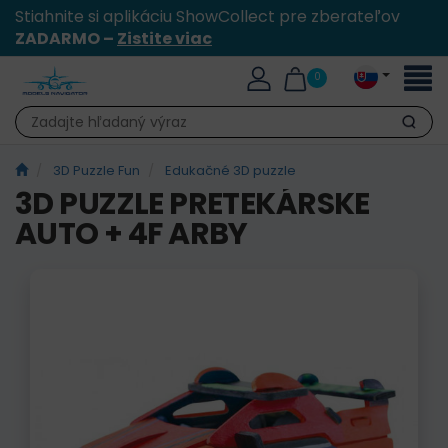
Stiahnite si aplikáciu ShowCollect pre zberateľov
ZADARMO –
Zistite viac
Toggl
0
naviga
Hľadať
3D Puzzle Fun
Edukačné 3D puzzle
3D PUZZLE PRETEKÁRSKE
AUTO + 4F ARBY