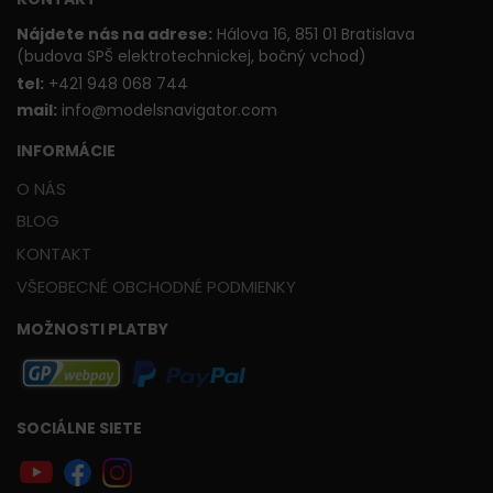
Nájdete nás na adrese:
Hálova 16, 851 01 Bratislava
(budova SPŠ elektrotechnickej, bočný vchod)
t
el:
+421 948 068 744
mail:
info@modelsnavigator.com
INFORMÁCIE
O NÁS
BLOG
KONTAKT
VŠEOBECNÉ OBCHODNÉ PODMIENKY
MOŽNOSTI PLATBY
SOCIÁLNE SIETE