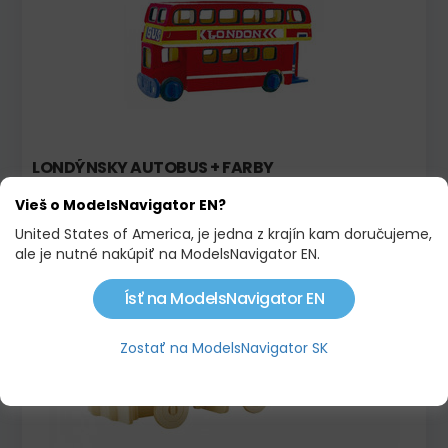
LONDÝNSKY AUTOBUS + FARBY
3,50 €
Vieš o ModelsNavigator EN?
United States of America, je jedna z krajín kam doručujeme,
ale je nutné nakúpiť na ModelsNavigator EN.
Na objednávku
Ísť na ModelsNavigator EN
Zostať na ModelsNavigator SK