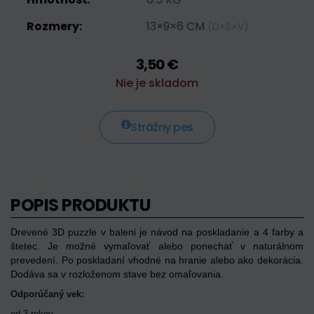
Rozmery:
13×9×6 CM
(D×Š×V)
3,50 €
Nie je skladom
Strážny pes
POPIS PRODUKTU
Drevené 3D puzzle v baleni je návod na poskladanie a 4 farby a
štetec. Je možné vymaľovať alebo ponechať v naturálnom
prevedení. Po poskladaní vhodné na hranie alebo ako dekorácia.
Dodáva sa v rozloženom stave bez omaľovania.
Odporúčaný vek:
od 3 rokov