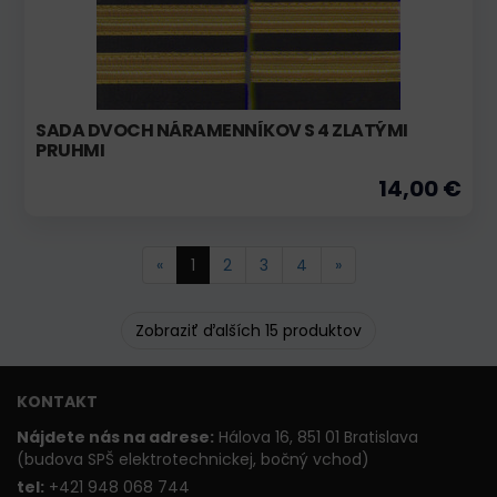
SADA DVOCH NÁRAMENNÍKOV S 4 ZLATÝMI
PRUHMI
14,00 €
«
1
2
3
4
»
Zobraziť ďalších 15 produktov
KONTAKT
Nájdete nás na adrese:
Hálova 16, 851 01 Bratislava
(budova SPŠ elektrotechnickej, bočný vchod)
t
el:
+421 948 068 744