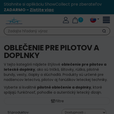
Stiahnite si aplikáciu ShowCollect pre zberateľov
ZADARMO –
Zistite viac
Toggl
0
naviga
Hľadať
OBLEČENIE PRE PILOTOV A
DOPLNKY
V tejto kategórii nájdete štýlové
oblečenie pre pilotov a
letecké doplnky
, ako sú tričká, šiltovky, rúška, pilotné
bundy, vesty, čiapky a slúchadlá. Produkty sú určené pre
nadšencov letectva, pilotov aj fanúšikov leteckej techniky.
Vyberte si kvalitné
pilotné oblečenie a doplnky
, ktoré
spájajú funkčnosť, pohodlie a autentický letecký dizajn.
Filtre
51 produktov