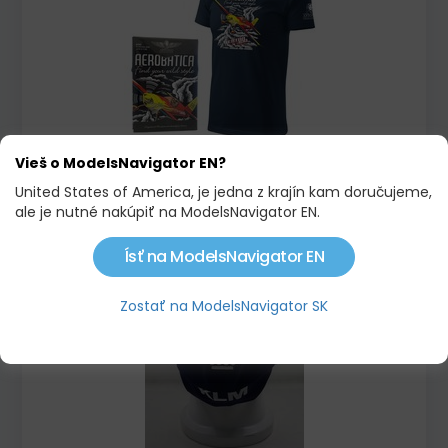
Vieš o ModelsNavigator EN?
TRIČKO AEROBATICA EXTRA 300 X-LARGE
United States of America, je jedna z krajín kam doručujeme,
20,90 €
25,00 €
ale je nutné nakúpiť na ModelsNavigator EN.
Ísť na ModelsNavigator EN
Skladom
Zostať na ModelsNavigator SK