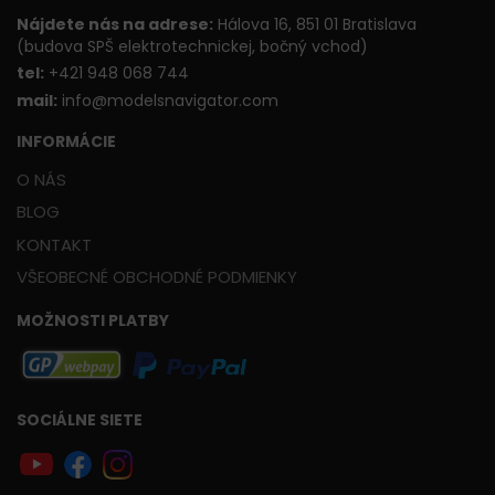
Nájdete nás na adrese:
Hálova 16, 851 01 Bratislava
(budova SPŠ elektrotechnickej, bočný vchod)
t
el:
+421 948 068 744
mail:
info@modelsnavigator.com
INFORMÁCIE
O NÁS
BLOG
KONTAKT
VŠEOBECNÉ OBCHODNÉ PODMIENKY
MOŽNOSTI PLATBY
SOCIÁLNE SIETE