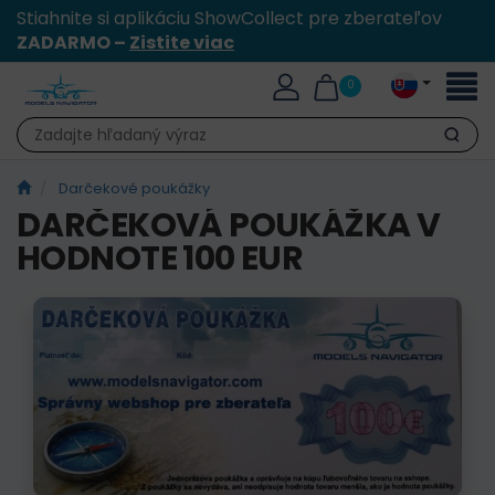
Stiahnite si aplikáciu ShowCollect pre zberateľov
ZADARMO –
Zistite viac
Toggl
0
naviga
Hľadať
Darčekové poukážky
DARČEKOVÁ POUKÁŽKA V
HODNOTE 100 EUR