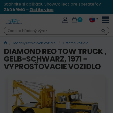
Stiahnite si aplikáciu ShowCollect pre zberateľov
ZADARMO –
Zistite viac
Toggl
0
naviga
Hľadať
Modely úžitkových vozidiel
Ostatné vozidlá
DIAMOND REO TOW TRUCK ,
GELB-SCHWARZ, 1971 -
VYPROSŤOVACIE VOZIDLO