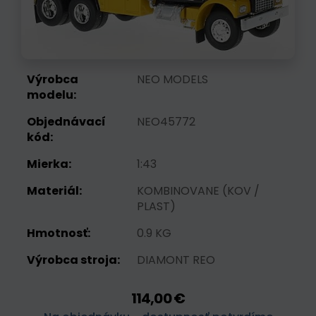
Výrobca
NEO MODELS
modelu:
Objednávací
NEO45772
kód:
Mierka:
1:43
Materiál:
KOMBINOVANE (KOV /
PLAST)
Hmotnosť:
0.9 KG
Výrobca stroja:
DIAMONT REO
114,00 €