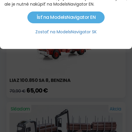
301,00 €
ale je nutné nakúpiť na ModelsNavigator EN.
Ísť na ModelsNavigator EN
Skladom
Akcia
Zostať na ModelsNavigator SK
LIAZ 100.850 SA 8, BENZINA
65,00 €
79,90 €
Skladom
Akcia