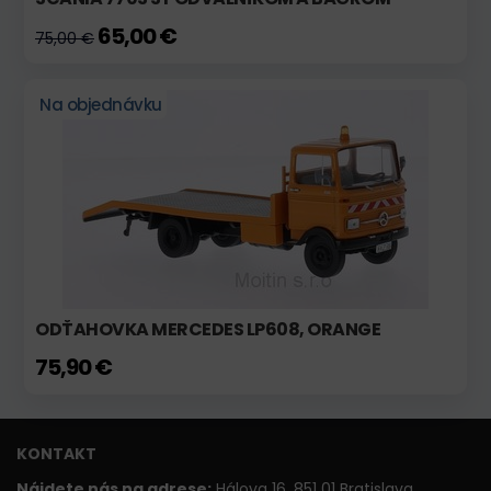
65,00 €
75,00 €
Na objednávku
ODŤAHOVKA MERCEDES LP608, ORANGE
75,90 €
KONTAKT
Nájdete nás na adrese:
Hálova 16, 851 01 Bratislava