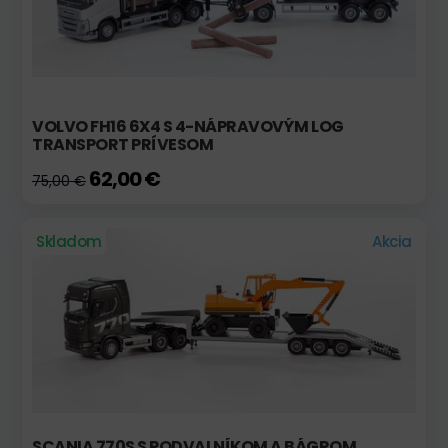
VOLVO FH16 6X4 S 4-NÁPRAVOVÝM LOG
TRANSPORT PRÍVESOM
62,00 €
75,00 €
Skladom
Akcia
SCANIA 770S S PODVALNÍKOM A BÁGROM