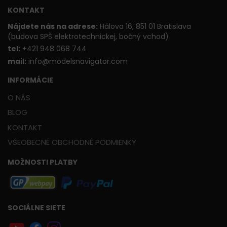
KONTAKT
Nájdete nás na adrese:
Hálova 16, 851 01 Bratislava
(budova SPŠ elektrotechnickej, bočný vchod)
t
el:
+421 948 068 744
mail:
info@modelsnavigator.com
INFORMÁCIE
O NÁS
BLOG
KONTAKT
VŠEOBECNÉ OBCHODNÉ PODMIENKY
MOŽNOSTI PLATBY
SOCIÁLNE SIETE