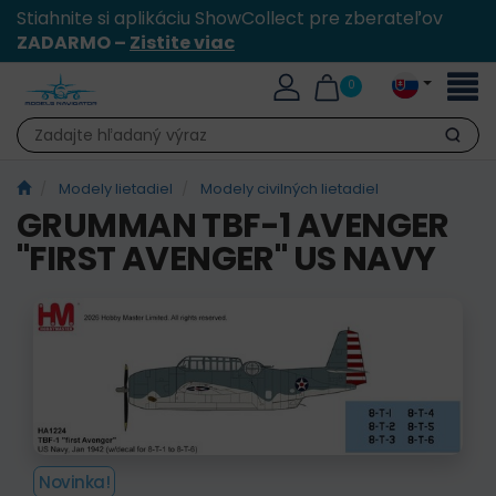
Stiahnite si aplikáciu ShowCollect pre zberateľov
ZADARMO –
Zistite viac
Toggl
0
naviga
Hľadať
Modely lietadiel
Modely civilných lietadiel
GRUMMAN TBF-1 AVENGER
"FIRST AVENGER" US NAVY
Novinka!