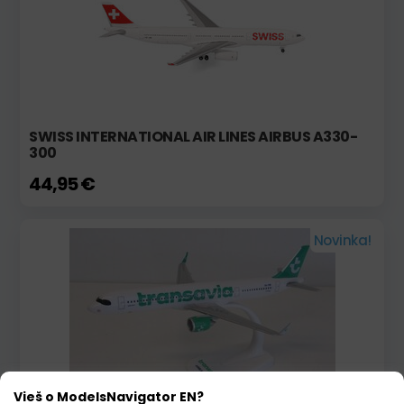
SWISS INTERNATIONAL AIR LINES AIRBUS A330-
300
44,95 €
Novinka!
Vieš o ModelsNavigator EN?