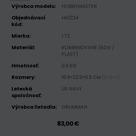
Výrobca modelu:
HOBBYMASTER
Objednávací
HA1224
kód:
Mierka:
1:72
Materiál:
KOMBINOVANE (KOV /
PLAST)
Hmotnosť:
0.9 KG
Rozmery:
16.9×22.9×6.9 CM
(D×Š×V)
Letecká
US NAVY
spoločnosť:
Výrobca lietadla:
GRUMMAN
83,00 €