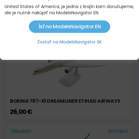
United States of America, je jedna z krajín kam doručujeme,
AIRBUS A321NEO TRANSAVIA
ale je nutné nakúpiť na ModelsNavigator EN.
22,90 €
Ísť na ModelsNavigator EN
Skladom
Zostať na ModelsNavigator SK
BOEING 787-10 DREAMLINER ETIHAD AIRWAYS
26,00 €
Skladom
Novinka!