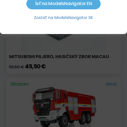
Ísť na ModelsNavigator EN
Zostať na ModelsNavigator SK
MITSUBISHI PAJERO, HASIČSKÝ ZBOR MACAU
45,50 €
56,50 €
Skladom
Akcia