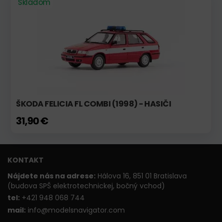
Skladom
ŠKODA FELICIA FL COMBI (1998) - HASIČI
31,90 €
KONTAKT
Nájdete nás na adrese:
Hálova 16, 851 01 Bratislava
(budova SPŠ elektrotechnickej, bočný vchod)
t
el:
+421 948 068 744
mail:
info@modelsnavigator.com