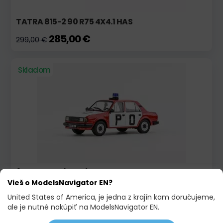
TATRA 815-2 90 R75 4X4.1 HAS
285,00 €
299,00 €
Skladom
ŠKODA 120L (1984) PO
Vieš o ModelsNavigator EN?
31,90 €
United States of America, je jedna z krajín kam doručujeme,
ale je nutné nakúpiť na ModelsNavigator EN.
Skladom
Výpredaj!