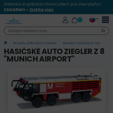
Stiahnite si aplikáciu ShowCollect pre zberateľov
ZADARMO –
Zistite viac
Toggl
0
naviga
Hľadať
Modely úžitkových vozidiel
Modely hasičských áut
HASIČSKÉ AUTO ZIEGLER Z 8
"MUNICH AIRPORT"