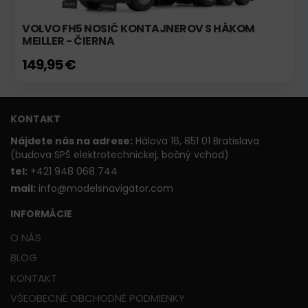
VOLVO FH5 NOSIČ KONTAJNEROV S HÁKOM
MEILLER - ČIERNA
149,95 €
KONTAKT
Nájdete nás na adrese:
Hálova 16, 851 01 Bratislava
(budova SPŠ elektrotechnickej, bočný vchod)
t
el:
+421 948 068 744
mail:
info@modelsnavigator.com
INFORMÁCIE
O NÁS
BLOG
KONTAKT
VŠEOBECNÉ OBCHODNÉ PODMIENKY