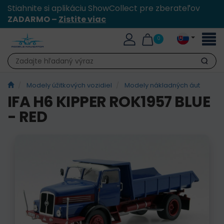
Stiahnite si aplikáciu ShowCollect pre zberateľov
ZADARMO –
Zistite viac
Toggl
0
naviga
Hľadať
Modely úžitkových vozidiel
Modely nákladných áut
IFA H6 KIPPER ROK1957 BLUE
- RED