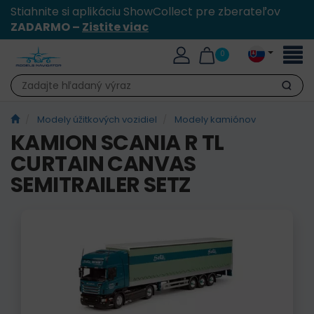
Stiahnite si aplikáciu ShowCollect pre zberateľov
ZADARMO –
Zistite viac
Toggl
0
naviga
Hľadať
Modely úžitkových vozidiel
Modely kamiónov
KAMION SCANIA R TL
CURTAIN CANVAS
SEMITRAILER SETZ