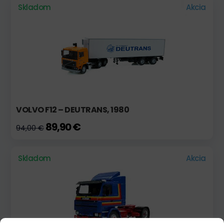
Skladom
Akcia
VOLVO F12 – DEUTRANS, 1980
89,90 €
94,00 €
Skladom
Akcia