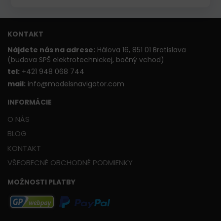
KONTAKT
Nájdete nás na adrese:
Hálova 16, 851 01 Bratislava
(budova SPŠ elektrotechnickej, bočný vchod)
t
el:
+421 948 068 744
mail:
info@modelsnavigator.com
INFORMÁCIE
O NÁS
BLOG
KONTAKT
VŠEOBECNÉ OBCHODNÉ PODMIENKY
MOŽNOSTI PLATBY