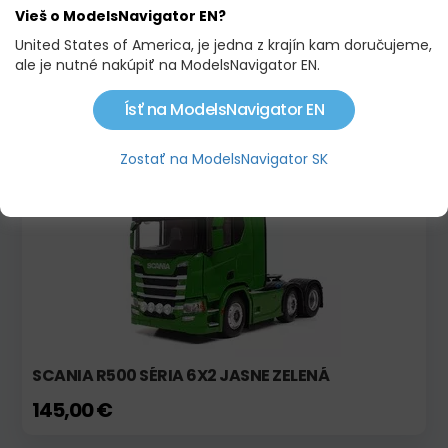
Vieš o ModelsNavigator EN?
United States of America, je jedna z krajín kam doručujeme,
ale je nutné nakúpiť na ModelsNavigator EN.
SCANIA 113 M
59,90 €
Ísť na ModelsNavigator EN
64,00 €
Zostať na ModelsNavigator SK
Skladom
RARITA
SCANIA R500 SÉRIA 6X2 JASNE ZELENÁ
145,00 €