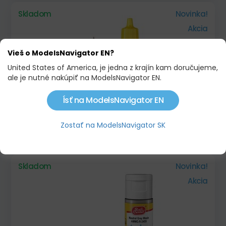
Skladom
Novinka!
Akcia
Vieš o ModelsNavigator EN?
United States of America, je jedna z krajín kam doručujeme,
ale je nutné nakúpiť na ModelsNavigator EN.
Ísť na ModelsNavigator EN
RAIL CENTER MATT SHADER GRIME
Zostať na ModelsNavigator SK
2,70 €
3,59 €
Skladom
Novinka!
Akcia