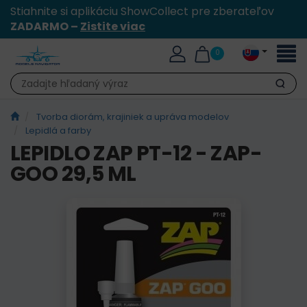
Stiahnite si aplikáciu ShowCollect pre zberateľov
ZADARMO –
Zistite viac
Toggl
0
naviga
Hľadať
Tvorba diorám, krajiniek a upráva modelov
Lepidlá a farby
LEPIDLO ZAP PT-12 - ZAP-
GOO 29,5 ML