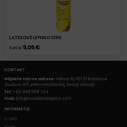
LATEXOVÉ LEPIDLO 125G
9,05 €
11,49 €
KONTAKT
Nájdete nás na adrese:
Hálova 16, 851 01 Bratislava
(budova SPŠ elektrotechnickej, bočný vchod)
t
el:
+421 948 068 744
mail:
info@modelsnavigator.com
INFORMÁCIE
O NÁS
BLOG