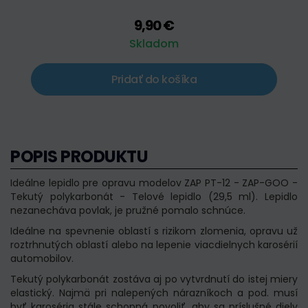
9,90 €
Skladom
Pridať do košíka
POPIS PRODUKTU
Ideálne lepidlo pre opravu modelov ZAP PT-12 - ZAP-GOO -
Tekutý polykarbonát - Telové lepidlo (29,5 ml). Lepidlo
nezanecháva povlak, je pružné pomalo schnúce.
Ideálne na spevnenie oblastí s rizikom zlomenia, opravu už
roztrhnutých oblastí alebo na lepenie viacdielnych karosérií
automobilov.
Tekutý polykarbonát zostáva aj po vytvrdnutí do istej miery
elastický. Najmä pri nalepených nárazníkoch a pod. musí
byť karoséria stále schopná povoliť, aby sa príslušné diely