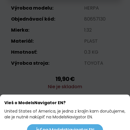
Výrobca modelu:
HERPA
Objednávací kód:
80657130
Mierka:
1:32
Materiál:
PLAST
Hmotnosť:
0.3 KG
Výrobca stroja:
TOYOTA
19,90 €
Nie je skladom
Vieš o ModelsNavigator EN?
Strážny pes
United States of America, je jedna z krajín kam doručujeme,
ale je nutné nakúpiť na ModelsNavigator EN.
Ísť na ModelsNavigator EN