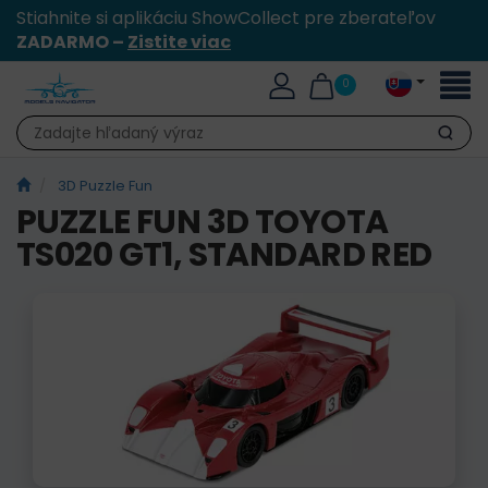
Stiahnite si aplikáciu ShowCollect pre zberateľov
ZADARMO –
Zistite viac
Toggl
0
naviga
Hľadať
3D Puzzle Fun
PUZZLE FUN 3D TOYOTA
TS020 GT1, STANDARD RED