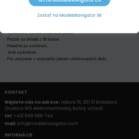
POPIS PRODUKTU
Zostať na ModelsNavigator SK
Vy
sokokvalitné 3D puzzle - model auta p
resne na základe pôvodných
nákresov v mierke.
- Vyrobené z vysoko kvalitného plastu
- Puzzle sa skladá z 60 kusov
- Hrateľné po zostavení,
- krok-za-krokom
- Pre umývanie v umývačke (okrem chrómovaných dielo
KONTAKT
Nájdete nás na adrese:
Hálova 16, 851 01 Bratislava
(budova SPŠ elektrotechnickej, bočný vchod)
t
el:
+421 948 068 744
mail:
info@modelsnavigator.com
INFORMÁCIE