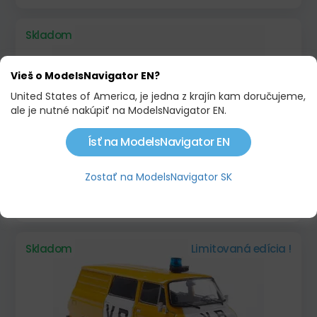
Skladom
Vieš o ModelsNavigator EN?
United States of America, je jedna z krajín kam doručujeme,
ale je nutné nakúpiť na ModelsNavigator EN.
Ísť na ModelsNavigator EN
Zostať na ModelsNavigator SK
ŠKODA FELICIA FL COMBI (1998) - HASIČI
31,90 €
Skladom
Limitovaná edícia !