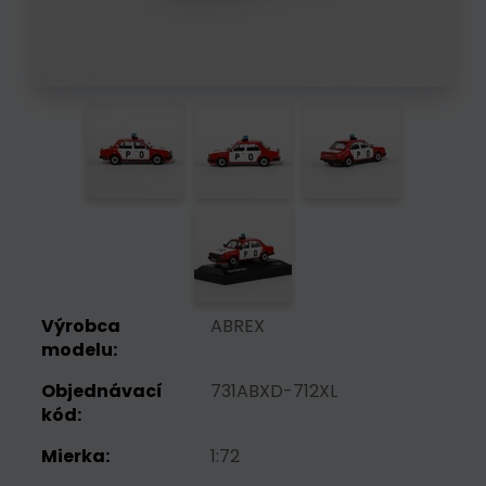
Výrobca
ABREX
modelu:
Objednávací
731ABXD-712XL
kód:
Mierka:
1:72