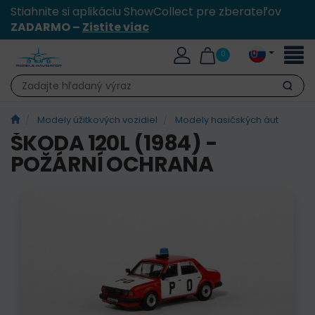
Stiahnite si aplikáciu ShowCollect pre zberateľov
ZADARMO –
Zistite viac
Toggl
0
naviga
Hľadať
Modely úžitkových vozidiel
Modely hasičských áut
ŠKODA 120L (1984) -
POŽÁRNÍ OCHRANA