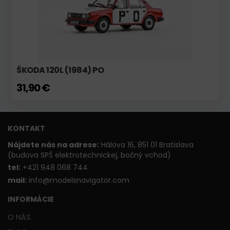
ŠKODA 120L (1984) PO
31,90 €
KONTAKT
Nájdete nás na adrese:
Hálova 16, 851 01 Bratislava
(budova SPŠ elektrotechnickej, bočný vchod)
t
el:
+421 948 068 744
mail:
info@modelsnavigator.com
INFORMÁCIE
O NÁS