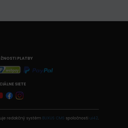
ŽNOSTI PLATBY
CIÁLNE SIETE
uje
redakčný systém
BUXUS
CMS
spoločnosti
ui42
.