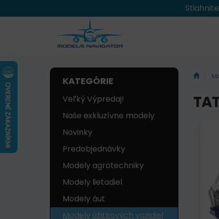
Stiahnit
Mo
KATEGÓRIE
TAT
Veľký Výpredaj!
Naše exkluzívne modely
Novinky
Predobjednávky
Modely agrotechniky
Modely lietadiel
Modely áut
Modely úžitkových vozidiel