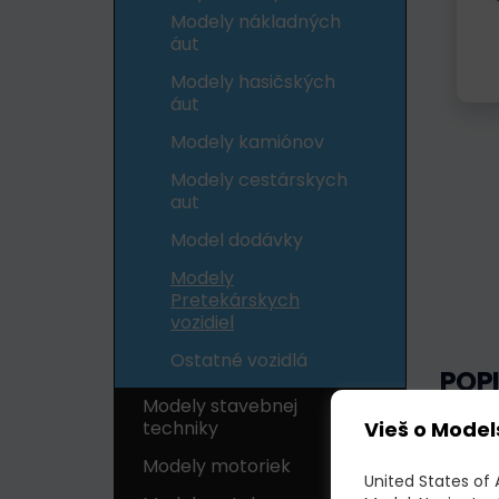
Modely nákladných
áut
Modely hasičských
áut
Modely kamiónov
Modely cestárskych
aut
Model dodávky
Modely
Pretekárskych
vozidiel
Ostatné vozidlá
POP
Modely stavebnej
Kvalitn
Vieš o Model
techniky
Modely motoriek
United States of 