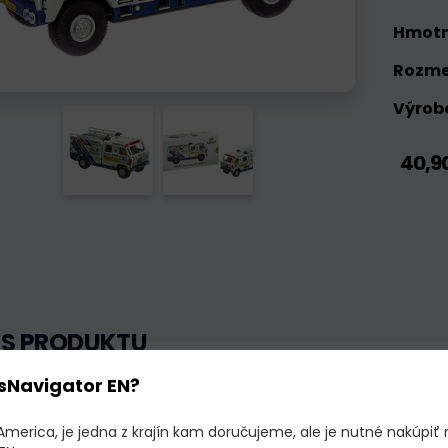
Hmotn
Rozme
Výrobc
40,9
IS PRODUKTU
ý, detailne vyhotovený model športového auta TATRA 815 RALLYE 1
sNavigator EN?
America, je jedna z krajín kam doručujeme, ale je nutné nakúpiť 