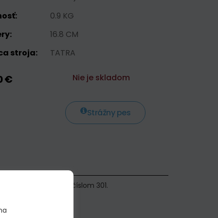
osť:
0.9 KG
ry:
16.8 CM
a stroja:
TATRA
Nie je skladom
0 €
Strážny pes
995 PARÍŽ - PEKING s číslom 301.
na