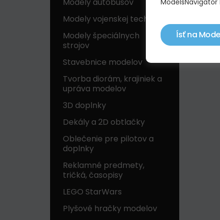
Modely autobusov
ModelsNavigator 
Modely vojenskej techniky
Ísť na Mode
Modely špeciálnych
strojov
Stavebnice modelov
Tvorba diorám, krajiniek a
upráva modelov
3D doplnky
Dekály a 2D obtlačky
Oblečenie pre pilotov a
doplnky
Reklamné predmety,
tričká, časopisy
LEGO StarWars
Plyšové hračky modelov