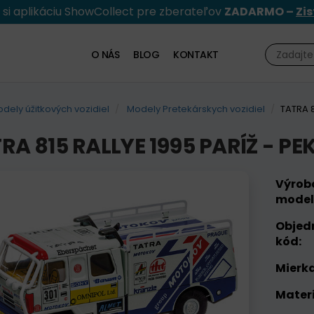
e si aplikáciu ShowCollect pre zberateľov
ZADARMO –
Zis
O NÁS
BLOG
KONTAKT
dely úžitkových vozidiel
Modely Pretekárskych vozidiel
TATRA 8
RA 815 RALLYE 1995 PARÍŽ - PE
Výrob
model
Objed
kód:
Mierka
Materi