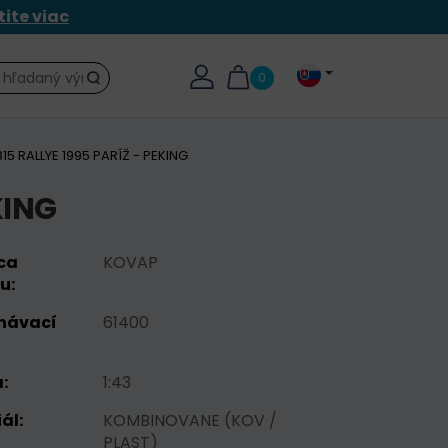
tite viac
0
Hľadať
15 RALLYE 1995 PARÍŽ - PEKING
KING
ca
KOVAP
u:
návací
61400
:
1:43
ál:
KOMBINOVANE (KOV /
PLAST)