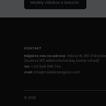
Modely vláčikov a železníc
KONTAKT
Nájdete nás na adrese:
Hálova 16, 851 01 Bratisl
(budova SPŠ elektrotechnickej, bočný vchod)
t
el:
+421 948 068 744
mail:
info@modelsnavigator.com
© 2026