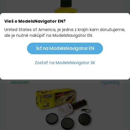
Vieš o ModelsNavigator EN?
United States of America, je jedna z krajín kam doručujeme,
ale je nutné nakúpiť na ModelsNavigator EN.
Ísť na ModelsNavigator EN
DÁVKOVACIA NÁDOBA NA STATICKÚ TRÁVU
Zostať na ModelsNavigator SK
5,49 €
Skladom
Výpredaj