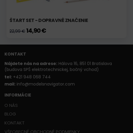
ŠTART SET - DOPRAVNÉ ZNAČENIE
14,90 €
22,99 €
KONTAKT
Nájdete nás na adrese:
Hálova 16, 851 01 Bratislava
(budova SPŠ elektrotechnickej, bočný vchod)
t
el:
+421 948 068 744
mail:
info@modelsnavigator.com
INFORMÁCIE
O NÁS
BLOG
KONTAKT
VŠEOBECNÉ OBCHODNÉ PODMIENKY