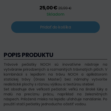
25,00 €
29,99 €
Skladom
Pridať do košíka
POPIS PRODUKTU
Trávové pečiatky NOCH sú inovatívne nástroje na
vytváranie prirodzených a rozmanitých trávnatých plôch. V
kombinácii s lepidlom na trávu NOCH a aplikátorom
statickej trávy (Grass Master) bez námahy vytvoríte
realistické plochy s rôznou výškou a textúrou stebiel.
Set obsahuje dve veľkosti pečiatok: veľkú na široké lúky a
malú na precíznu prácu, napríklad na železničných
náspech. Priložená miska na lepidlo uľahčuje nanášanie. Po
použití stačí pečiatky jednoducho očistiť vodou.