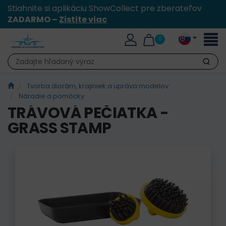
Stiahnite si aplikáciu ShowCollect pre zberateľov
ZADARMO –
Zistite viac
Toggl
0
naviga
Hľadať
Tvorba diorám, krajiniek a upráva modelov
Náradie a pomôcky
TRÁVOVÁ PEČIATKA -
GRASS STAMP