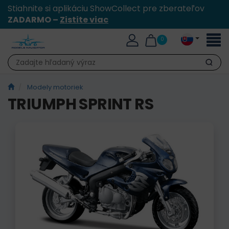
Stiahnite si aplikáciu ShowCollect pre zberateľov
ZADARMO –
Zistite viac
Toggl
0
naviga
Hľadať
Modely motoriek
TRIUMPH SPRINT RS