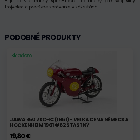
- je to všestranný sport-tourer obľúbený pre svoj silný
trojvalec a precízne správanie v zákrutách.
PODOBNÉ PRODUKTY
Skladom
JAWA 350 2XOHC (1961) - VELKÁ CENA NĚMECKA
HOCKENHEIM 1961 #62 ŠŤASTNÝ
19,80 €