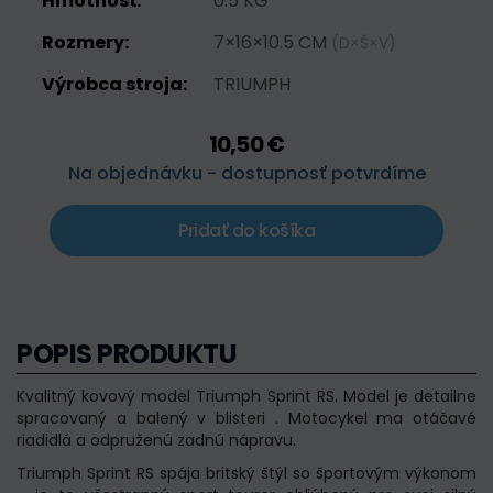
Hmotnosť:
0.5 KG
Rozmery:
7×16×10.5 CM
(D×Š×V)
Výrobca stroja:
TRIUMPH
10,50 €
Na objednávku - dostupnosť potvrdíme
Pridať do košíka
POPIS PRODUKTU
Kvalitný kovový model Triumph Sprint RS. Model je detailne
spracovaný a balený v blisteri . Motocykel ma otáčavé
riadidlá a odpruženú zadnú nápravu.
Triumph Sprint RS spája britský štýl so športovým výkonom