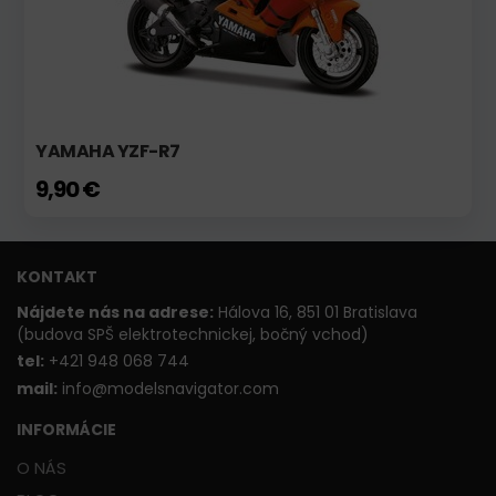
YAMAHA YZF-R7
9,90 €
KONTAKT
Nájdete nás na adrese:
Hálova 16, 851 01 Bratislava
(budova SPŠ elektrotechnickej, bočný vchod)
t
el:
+421 948 068 744
mail:
info@modelsnavigator.com
INFORMÁCIE
O NÁS