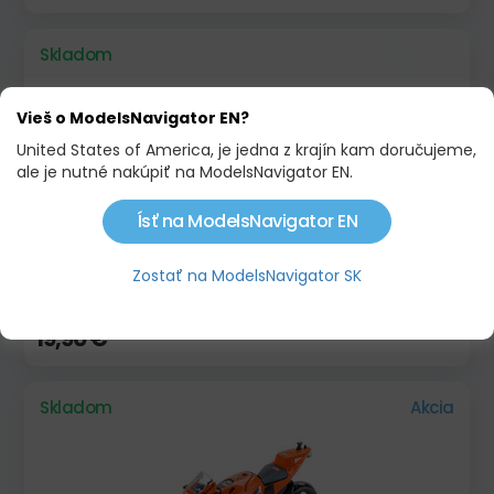
Skladom
Vieš o ModelsNavigator EN?
United States of America, je jedna z krajín kam doručujeme,
ale je nutné nakúpiť na ModelsNavigator EN.
Ísť na ModelsNavigator EN
Zostať na ModelsNavigator SK
JAWA 50 PIONÝR TYP 20 (1967) - VOJENSKÁ
ZELENÁ
19,90 €
Skladom
Akcia