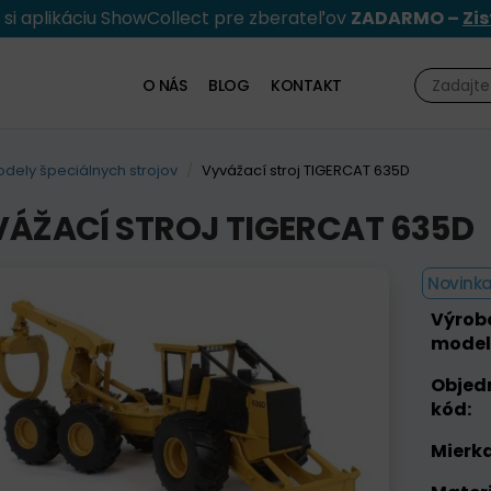
e si aplikáciu ShowCollect pre zberateľov
ZADARMO –
Zis
O NÁS
BLOG
KONTAKT
dely špeciálnych strojov
Vyvážací stroj TIGERCAT 635D
ÁŽACÍ STROJ TIGERCAT 635D
Novinka
Výrob
model
Objed
kód:
Mierka