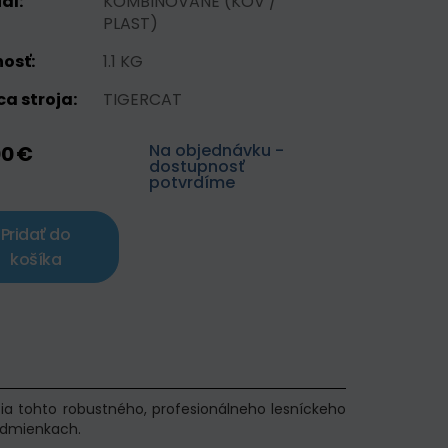
ál:
KOMBINOVANE (KOV /
PLAST)
osť:
1.1 KG
a stroja:
TIGERCAT
Na objednávku -
00 €
dostupnosť
potvrdíme
Pridať do
košíka
ia tohto robustného, profesionálneho lesníckeho
podmienkach.