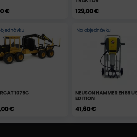
TRAKTOR
50 €
129,00 €
objednávku
Na objednávku
ERCAT 1075C
NEUSON HAMMER EH65 U
EDITION
,00 €
41,60 €