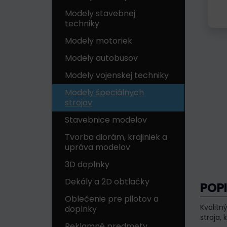
Modely stavebnej
techniky
Modely motoriek
Modely autobusov
Modely vojenskej techniky
Modely špeciálnych
strojov
Stavebnice modelov
Tvorba diorám, krajiniek a
upráva modelov
3D doplnky
Dekály a 2D obtlačky
POP
Oblečenie pre pilotov a
Kvalitn
doplnky
stroja,
Reklamné predmety,