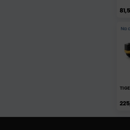
81,
Na 
TIG
225