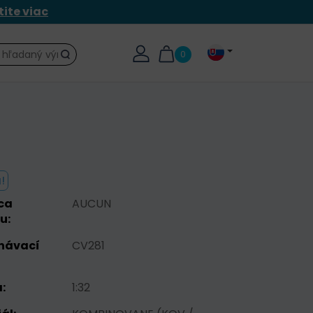
tite viac
0
Hľadať
!
ca
AUCUN
u:
návací
CV281
:
1:32