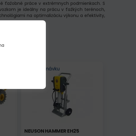
čné ťažobné práce v extrémnych podmienkach. S
ozkom je ideálny na prácu v ťažkých terénoch,
hnológiami na optimalizáciu výkonu a efektivity,
drevom.
na
Na objednávku
NEUSON HAMMER EH25