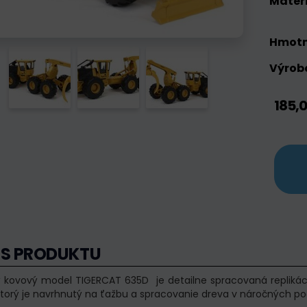
Materi
Hmotn
Výrobc
185,
IS PRODUKTU
ý kovový model TIGERCAT 635D je detailne spracovaná replikác
 ktorý je navrhnutý na ťažbu a spracovanie dreva v náročných 