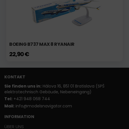
BOEING B737 MAX 8 RYANAIR
22,90 €
KONTAKT
Sie finden uns in:
Hálova 16, 851 01 Bratislava (SPŠ
elektrotechnisch Gebäude, Nebeneingang)
T
el:
+421 948 068 744
Mail:
info@modelsnavigator.com
INFORMATION
ÜBER UNS