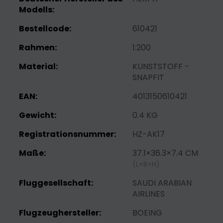
Modells:
Bestellcode:
610421
Rahmen:
1:200
Material:
KUNSTSTOFF -
SNAPFIT
EAN:
4013150610421
Gewicht:
0.4 KG
Registrationsnummer:
HZ-AK17
Maße:
37.1×36.3×7.4 CM
(L×B×H)
Fluggesellschaft:
SAUDI ARABIAN
AIRLINES
Flugzeughersteller:
BOEING