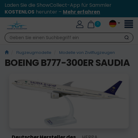
Laden Sie die ShowCollect-App für Sammler
KOSTENLOS
herunter –
Mehr erfahren
Toggl
0
naviga
Suche
Flugzeugmodelle
Modelle von Zivilflugzeugen
BOEING B777-300ER SAUDIA
Deutscher Hersteller des
HERPA