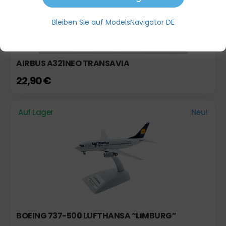
Bleiben Sie auf ModelsNavigator DE
AIRBUS A321NEO TRANSAVIA
22,90 €
Auf Lager
Neu!
BOEING 737-500 LUFTHANSA “LIMBURG”