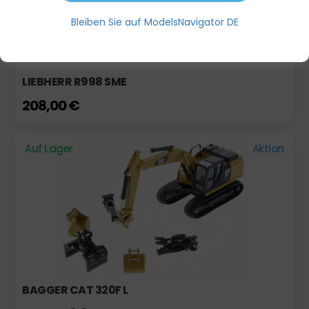
Bleiben Sie auf ModelsNavigator DE
LIEBHERR R998 SME
208,00 €
Auf Lager
Aktion
BAGGER CAT 320F L