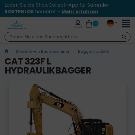
Laden Sie die ShowCollect-App für Sammler
KOSTENLOS
herunter –
Mehr erfahren
Toggl
0
naviga
Suche
Modelle von Baumaschinen
Baggermodelle
CAT 323F L
HYDRAULIKBAGGER