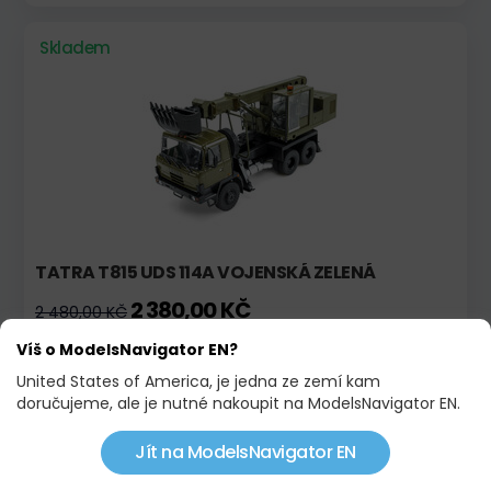
Skladem
TATRA T815 UDS 114A VOJENSKÁ ZELENÁ
2 380,00 KČ
2 480,00 KČ
Víš o ModelsNavigator EN?
Skladem
Novinka!
United States of America, je jedna ze zemí kam
doručujeme, ale je nutné nakoupit na ModelsNavigator EN.
Jít na ModelsNavigator EN