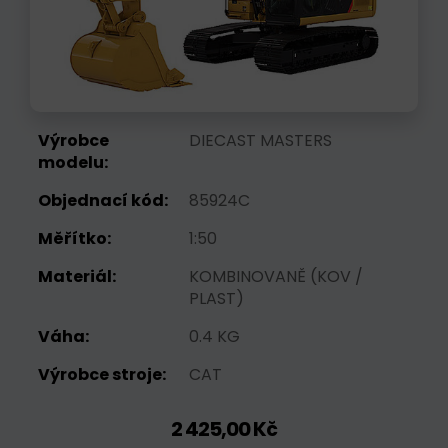
Výrobce
DIECAST MASTERS
modelu:
Objednací kód:
85924C
Měřítko:
1:50
Materiál:
KOMBINOVANĚ (KOV /
PLAST)
Váha:
0.4 KG
Výrobce stroje:
CAT
2 425,00 Kč