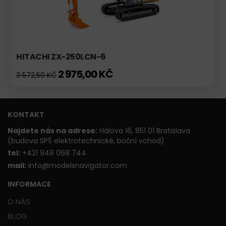
HITACHI ZX-250LCN-6
2 975,00 KČ
3 572,50 KČ
KONTAKT
Najdete nás na adrese:
Hálova 16, 851 01 Bratislava
(budova SPŠ elektrotechnické, boční vchod)
t
el:
+421 948 068 744
mail:
info@modelsnavigator.com
INFORMACE
O NÁS
BLOG