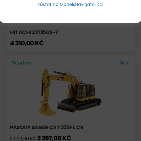
Zůstat na ModelsNavigator CZ
HITACHI ZX135US-7
4 310,00 KČ
Skladem
Akce
PÁSOVÝ BÁGER CAT 335F L CR
2 397,00 KČ
3 009,00 KČ