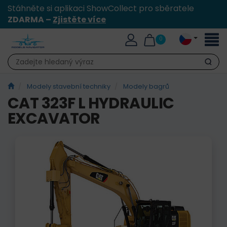
Stáhněte si aplikaci ShowCollect pro sběratele
ZDARMA –
Zjistěte více
Přepn
0
naviga
Hledat
Modely stavební techniky
Modely bagrů
CAT 323F L HYDRAULIC
EXCAVATOR