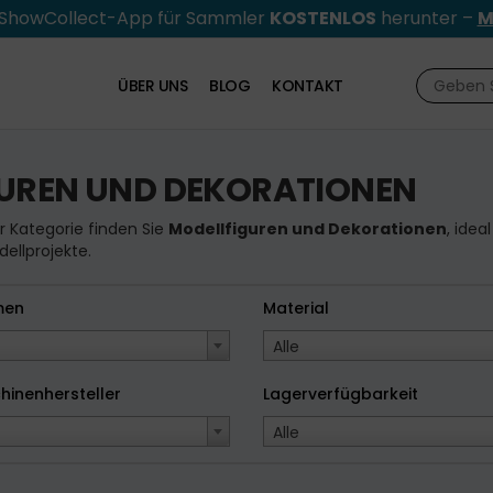
e ShowCollect-App für Sammler
KOSTENLOS
herunter –
M
ÜBER UNS
BLOG
KONTAKT
GUREN UND DEKORATIONEN
er Kategorie finden Sie
Modellfiguren und Dekorationen
, ide
ellprojekte.
men
Material
Alle
hinenhersteller
Lagerverfügbarkeit
Alle