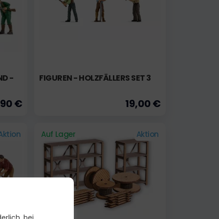
ND -
FIGUREN - HOLZFÄLLERS SET 3
,90 €
19,00 €
Aktion
Auf Lager
Aktion
erlich, bei