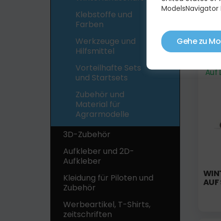
ModelsNavigator 
Klebstoffe und
SET 
Farben
Gehe zu Mo
Werkzeuge und
Hilfsmittel
Vorteilhafte Sets
Auf 
und Startsets
Zubehör und
Material für
Agrarmodelle
3D-Zubehör
Aufkleber und 2D-
Aufkleber
WINT
Kleidung für Piloten und
AUF
Zubehör
Werbeartikel, T-Shirts,
zeitschriften