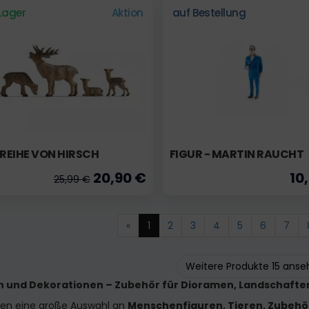
Lager
Aktion
auf Bestellung
 REIHE VON HIRSCH
FIGUR - MARTIN RAUCHT
20,90 €
10
25,99 €
«
1
2
3
4
5
6
7
Weitere Produkte 15 ans
n und Dekorationen – Zubehör für Dioramen, Landschafte
ten eine große Auswahl an
Menschenfiguren, Tieren, Zubehö