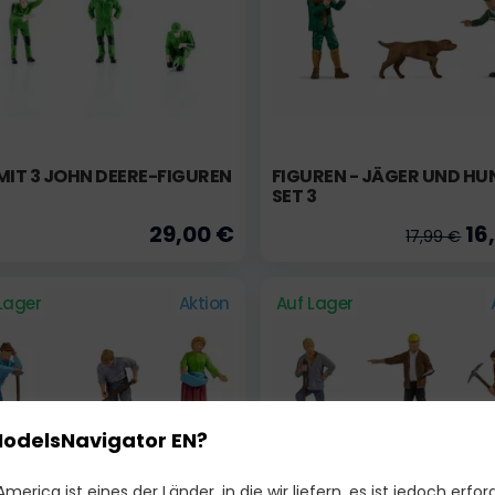
MIT 3 JOHN DEERE-FIGUREN
FIGUREN - JÄGER UND HU
SET 3
29,00 €
16
17,99 €
Lager
Aktion
Auf Lager
ModelsNavigator EN?
merica ist eines der Länder, in die wir liefern, es ist jedoch erford