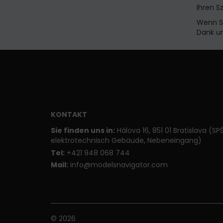
Ihren S
Wenn S
Dank un
KONTAKT
Sie finden uns in:
Hálova 16, 851 01 Bratislava (SP
elektrotechnisch Gebäude, Nebeneingang)
T
el:
+421 948 068 744
Mail:
info@modelsnavigator.com
© 2026