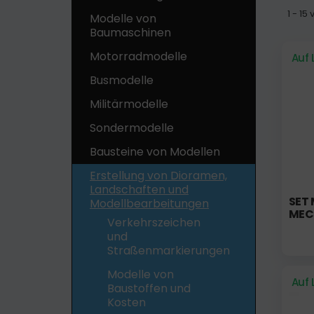
1 - 1
Modelle von
Baumaschinen
Motorradmodelle
Auf 
Busmodelle
Militärmodelle
Sondermodelle
Bausteine ​​von Modellen
Erstellung von Dioramen,
Landschaften und
SET 
Modellbearbeitungen
MEC
Verkehrszeichen
und
Straßenmarkierungen
Modelle von
Auf 
Baustoffen und
Kosten