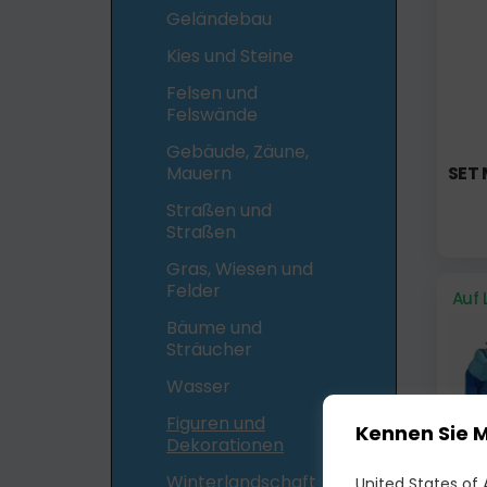
Geländebau
Kies und Steine
Felsen und
Felswände
Gebäude, Zäune,
Mauern
SET 
Straßen und
Straßen
Gras, Wiesen und
Felder
Auf 
Bäume und
Sträucher
Wasser
Figuren und
Kennen Sie 
Dekorationen
Winterlandschaft
United States of A