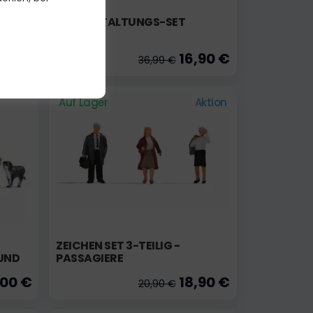
AUF
AUSGESTALTUNGS-SET
,90 €
16,90 €
36,99 €
Auf Lager
Aktion
ZEICHEN SET 3-TEILIG -
UND
PASSAGIERE
,00 €
18,90 €
20,90 €