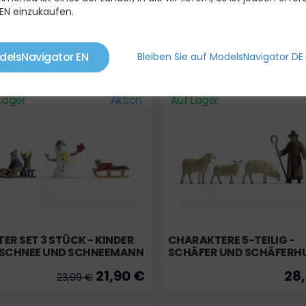
EN einzukaufen.
VON 3 ZEICHEN BAUER
CHARAKTERE - ARBEITER 
EINER BAUSTELLE SET 3
19,99 €
16
delsNavigator EN
Bleiben Sie auf ModelsNavigator DE
18,99 €
Lager
Aktion
Auf Lager
ER SET 3 STÜCK - KINDER
CHARAKTERE 5-TEILIG -
 SCHNEE UND SCHNEEMANN
SCHÄFER UND SCHÄFERH
21,90 €
28
23,99 €