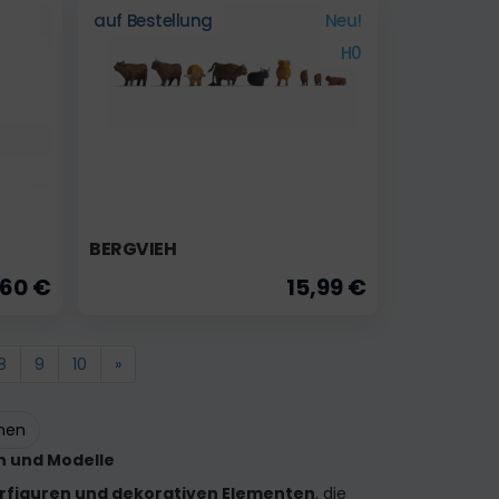
auf Bestellung
Neu!
H0
BERGVIEH
,60 €
15,99 €
8
9
10
»
ehen
n und Modelle
rfiguren und dekorativen Elementen
, die