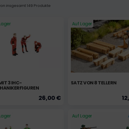
5 von insgesamt 149 Produkte
Lager
Auf Lager
MIT 3 IHC-
SATZ VON 8 TELLERN
HANIKERFIGUREN
26,00 €
12
Lager
Auf Lager