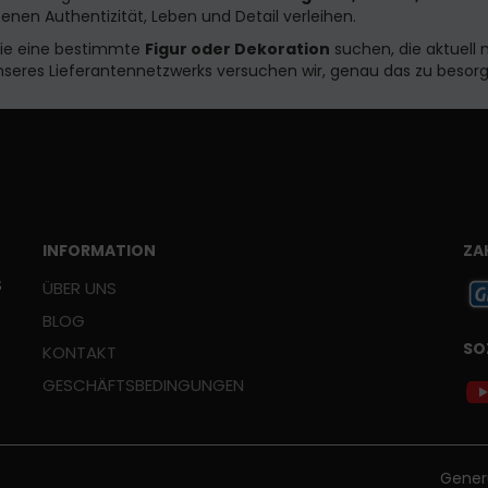
zenen Authentizität, Leben und Detail verleihen.
ie eine bestimmte
Figur oder Dekoration
suchen, die aktuell n
seres Lieferantennetzwerks versuchen wir, genau das zu besorge
INFORMATION
ZA
Š
ÜBER UNS
BLOG
SO
KONTAKT
GESCHÄFTSBEDINGUNGEN
Gener