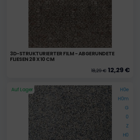
3D-STRUKTURIERTER FILM - ABGERUNDETE
FLIESEN 28 X 10 CM
12,29 €
18,29 €
Auf Lager
H0e
H0m
G
0
Z
H0