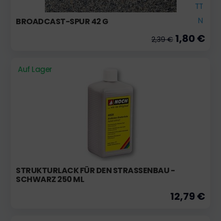
TT
N
BROADCAST-SPUR 42 G
1,80 €
2,39 €
Auf Lager
STRUKTURLACK FÜR DEN STRASSENBAU - S
CHWARZ 250 ML
12,79 €