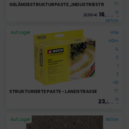
TT
GELÄNDESTRUKTURPASTE „INDUSTRIESTRASSE“
N
16,90 €
21,99 €
Aktion
Auf Lager
H0e
H0m
G
0
1
Z
H0
TT
STRUKTURIERTE PASTE - LANDSTRASSE
N
23,99 €
Auf Lager
Aktion