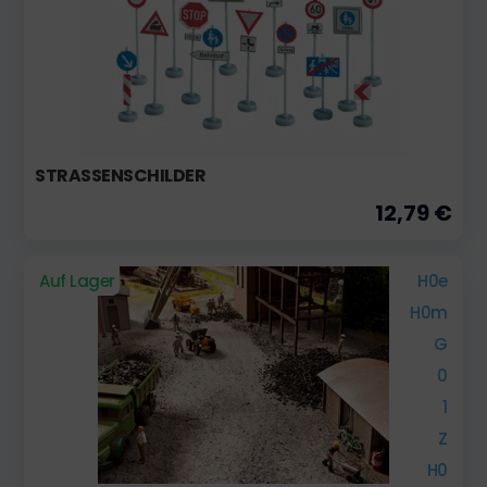
STRASSENSCHILDER
12,79 €
Auf Lager
H0e
H0m
G
0
1
Z
H0