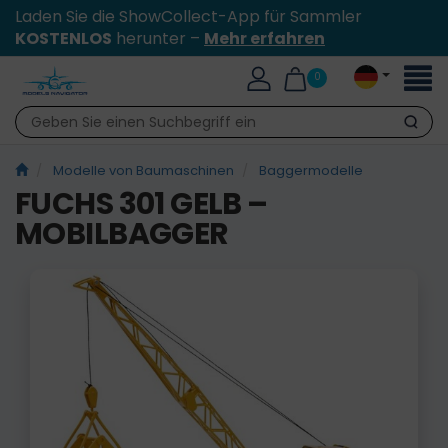
Laden Sie die ShowCollect-App für Sammler
KOSTENLOS
herunter –
Mehr erfahren
Toggl
0
naviga
Suche
Modelle von Baumaschinen
Baggermodelle
FUCHS 301 GELB –
MOBILBAGGER