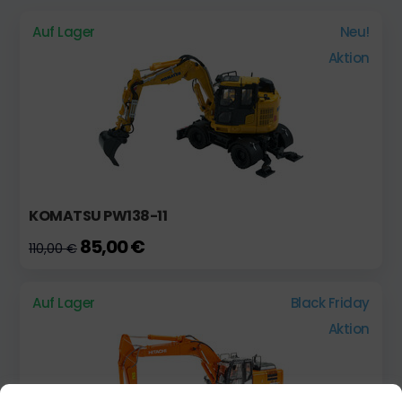
Auf Lager
Neu!
Aktion
KOMATSU PW138-11
85,00 €
110,00 €
Auf Lager
Black Friday
Aktion