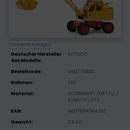
Limitierte Auflage!
Deutscher Hersteller
SCHUCO
des Modells:
Bestellcode:
450776800
Rahmen:
1:32
Material:
KOMBINIERT (METALL /
KUNSTSTOFF)
EAN:
4007864064793
Gewicht:
0.9 KG