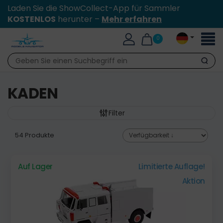
Laden Sie die ShowCollect-App für Sammler
KOSTENLOS
herunter –
Mehr erfahren
Toggl
0
naviga
Suche
KADEN
Filter
54 Produkte
Auf Lager
Limitierte Auflage!
Aktion