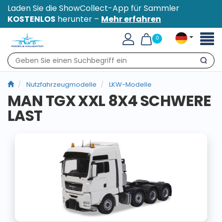
Laden Sie die ShowCollect-App für Sammler
KOSTENLOS
herunter –
Mehr erfahren
Toggl
0
naviga
Suche
Nutzfahrzeugmodelle
LKW-Modelle
MAN TGX XXL 8X4 SCHWERE
LAST