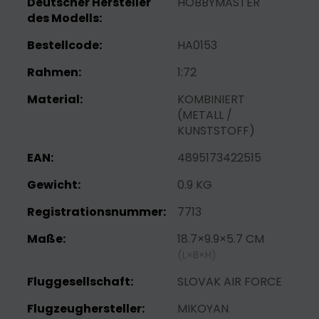
Deutscher Hersteller
HOBBYMASTER
des Modells:
Bestellcode:
HA0153
Rahmen:
1:72
Material:
KOMBINIERT
(METALL /
KUNSTSTOFF)
EAN:
4895173422515
Gewicht:
0.9 KG
Registrationsnummer:
7713
Maße:
18.7×9.9×5.7 CM
(L×B×H)
Fluggesellschaft:
SLOVAK AIR FORCE
Flugzeughersteller:
MIKOYAN