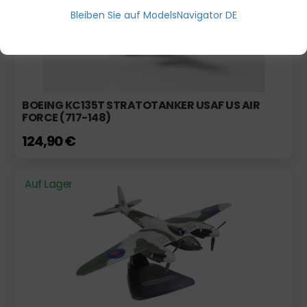
Bleiben Sie auf ModelsNavigator DE
BOEING KC135T STRATOTANKER USAF US AIR
FORCE (717-148)
124,90 €
Auf Lager