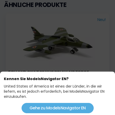
ÄHNLICHE PRODUKTE
Neu!
FOLLAND GNAT SS YUGOSLAV AIR FORCE
MUSEUM
Kennen Sie ModelsNavigator EN?
46,90 €
United States of America ist eines der Länder, in die wir
liefern, es ist jedoch erforderlich, bei ModelsNavigator EN
einzukaufen.
Neu!
Gehe zu ModelsNavigator EN