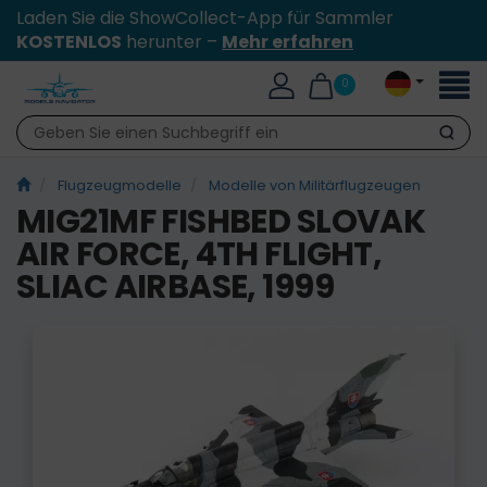
Laden Sie die ShowCollect-App für Sammler
KOSTENLOS
herunter –
Mehr erfahren
Toggl
0
naviga
Suche
Flugzeugmodelle
Modelle von Militärflugzeugen
MIG21MF FISHBED SLOVAK
AIR FORCE, 4TH FLIGHT,
SLIAC AIRBASE, 1999