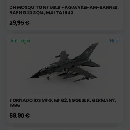
DH MOSQUITO NF MK.II - P.G.WYKEHAM-BARNES,
RAF NO.23 SQN., MALTA 1943
29,95 €
Auf Lager
Neu!
TORNADO IDS MFG, MFG2, EGGEBEK, GERMANY,
1996
89,90 €